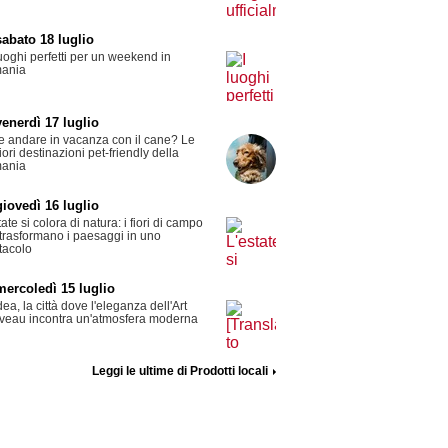
sabato 18 luglio
uoghi perfetti per un weekend in
ania
venerdì 17 luglio
 andare in vacanza con il cane? Le
iori destinazioni pet-friendly della
ania
giovedì 16 luglio
tate si colora di natura: i fiori di campo
trasformano i paesaggi in uno
tacolo
mercoledì 15 luglio
ea, la città dove l'eleganza dell'Art
eau incontra un'atmosfera moderna
Leggi le ultime di Prodotti locali