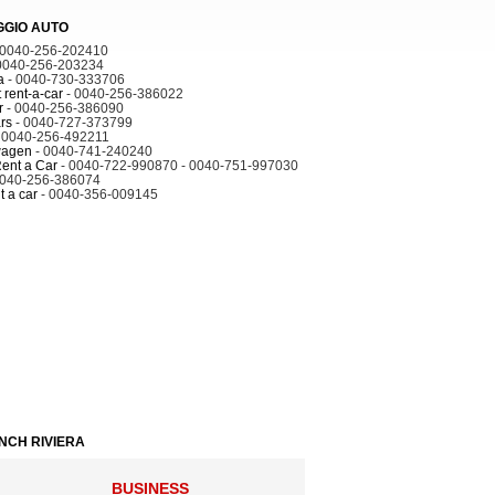
GGIO AUTO
 0040-256-202410
0040-256-203234
a
- 0040-730-333706
 rent-a-car
- 0040-256-386022
r
- 0040-256-386090
rs
- 0040-727-373799
 0040-256-492211
wagen
- 0040-741-240240
ent a Car
- 0040-722-990870 - 0040-751-997030
0040-256-386074
t a car
- 0040-356-009145
ANCH RIVIERA
BUSINESS