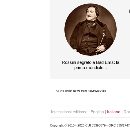
Rossini segreto a Bad Ems: la
prima mondiale...
All the latest news from ItalyRivierAlps
English
Italiano
Ro
International editions:
|
|
Copyright © 2015 - 2026 CUI 33393879 - ORC J35/1747