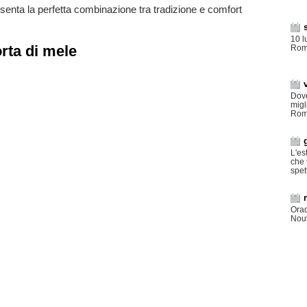
senta la perfetta combinazione tra tradizione e comfort
10 l
orta di mele
Rom
Dove
migl
Rom
L'es
che 
spet
Orad
Nouv