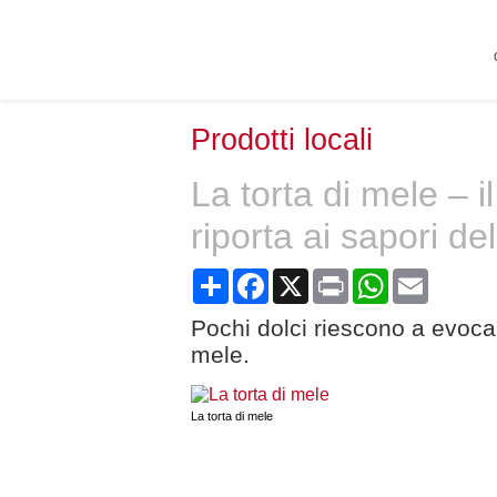
Prodotti locali
La torta di mele – i
riporta ai sapori del
Share
Facebook
X
Print
WhatsApp
Email
Pochi dolci riescono a evocar
mele.
La torta di mele