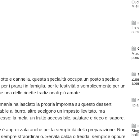
Cuc
Miel
La s
cam
Muse
pena
cotte e cannella, questa specialità occupa un posto speciale
Zupp
app
r i pranzi in famiglia, per le festività o semplicemente per un
e una delle ricette tradizionali più amate.
mania ha lasciato la propria impronta su questo dessert.
I pi
ile al burro, altre scelgono un impasto lievitato, ma
esso: la mela, un frutto accessibile, salutare e ricco di sapore.
ele è apprezzata anche per la semplicità della preparazione. Non
Stag
boll
to è sempre straordinario. Servita calda o fredda, semplice oppure