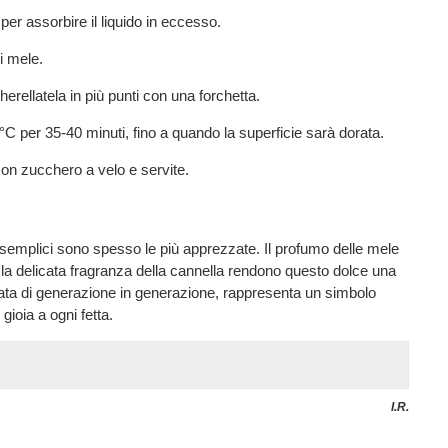
per assorbire il liquido in eccesso.
i mele.
erellatela in più punti con una forchetta.
°C per 35-40 minuti, fino a quando la superficie sarà dorata.
con zucchero a velo e servite.
ù semplici sono spesso le più apprezzate. Il profumo delle mele
 e la delicata fragranza della cannella rendono questo dolce una
data di generazione in generazione, rappresenta un simbolo
gioia a ogni fetta.
I.R.