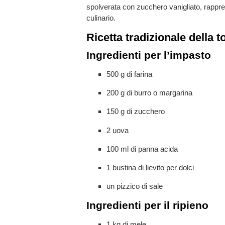
spolverata con zucchero vanigliato, rappre
culinario.
Ricetta tradizionale della t
Ingredienti per l’impasto
500 g di farina
200 g di burro o margarina
150 g di zucchero
2 uova
100 ml di panna acida
1 bustina di lievito per dolci
un pizzico di sale
Ingredienti per il ripieno
1 kg di mele