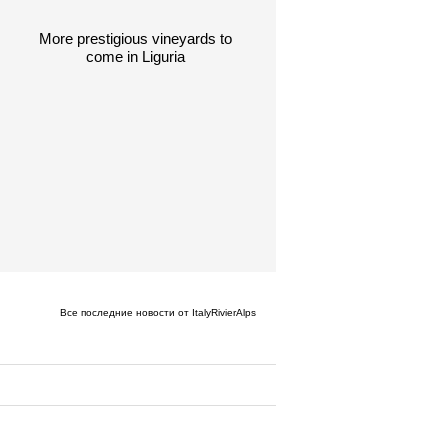
More prestigious vineyards to
come in Liguria
Все последние новости от ItalyRivierAlps