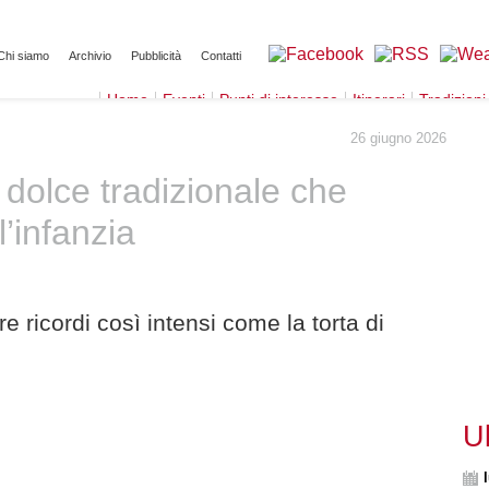
Chi siamo
Archivio
Pubblicità
Contatti
Home
Eventi
Punti di interesse
Itinerari
Tradizioni
26 giugno 2026
l dolce tradizionale che
l’infanzia
e ricordi così intensi come la torta di
U