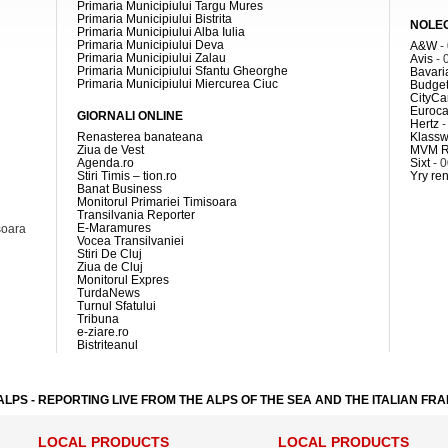
Primaria Municipiului Targu Mures
Primaria Municipiului Bistrita
NOLE
Primaria Municipiului Alba Iulia
Primaria Municipiului Deva
A&W
-
Primaria Municipiului Zalau
Avis
- 
Primaria Municipiului Sfantu Gheorghe
Bavari
Primaria Municipiului Miercurea Ciuc
Budget
CityCa
Euroca
GIORNALI ONLINE
Hertz
-
Renasterea banateana
Klass
Ziua de Vest
MVM R
Agenda.ro
Sixt
- 
Stiri Timis – tion.ro
Yry ren
Banat Business
Monitorul Primariei Timisoara
Transilvania Reporter
E-Maramures
soara
Vocea Transilvaniei
Stiri De Cluj
Ziua de Cluj
Monitorul Expres
TurdaNews
Turnul Sfatului
Tribuna
e-ziare.ro
Bistriteanul
ALPS - REPORTING LIVE FROM THE ALPS OF THE SEA AND THE ITALIAN FR
LOCAL PRODUCTS
LOCAL PRODUCTS