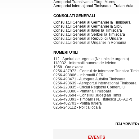
Aeroportul Transilvania Târgu Mureș
Aeroportul Internațional Timișoara - Traian Vuia
CONSOLATI GENERALI
Consulatul General al Germaniei la Timisoara
Consulatul General al Germaniei la Sibiu
Consulatul General al Italiei la Timisoara
Consulatul General al Serbiei la Timisoara
Consulatul General al Republicii Ungare
Consulatul General al Ungariei in Romania
NUMERI UTILI
112 - Apeluri de urgenta (Nr. unic de urgenta)
118932 - Informatii numere de telefon
1958 - Ora exacta
0256-437973 - Centrul de Informare Turistica Timi
0256-493806 - Informatii CFR
0256-493471 - Autogara Autotim Timisoara
0256-493639 - Aeroportul International Timisoara
0256-220835 - Oficiul Registrul Comertului
0256-408300 - Primaria Timisoara
0256-493694 - Consiliul Judeţean Timis
0256-493393 - Timpark ( N. Titulescu 10- ADP)
0256-402703 - Politia rutiera
0256-246112 - Politia locală
ITALYRIVIER
EVENTS