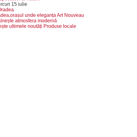
rcuri 15 iulie
dea,orașul unde eleganța Art Nouveau
âlnește atmosfera modernă
ește ultimele noutăți Produse locale