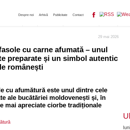
Despre noi
Arhivă
Publicitate
Contact
Acasă
Evenimente
Puncte de interes
Itinerarii
Tradiț
29 mai 2026
 fasole cu carne afumată – unul
te preparate și un simbol autentic
ale românești
le cu afumătură este unul dintre cele
e ale bucătăriei moldovenești și, în
le mai apreciate ciorbe tradiționale
Ul
lun