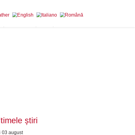
ii
Produse locale
Afaceri
Toate noutățile
timele știri
i 03 august