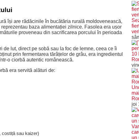
tului
Sez
ură își are rădăcinile în bucătăria rurală moldovenească,
fie
 reprezentau baza alimentației zilnice. Fasolea era ușor
veri
afumăturile proveneau din sacrificarea porcului în perioada
sâm
ari de lut, direct pe sobă sau la foc de lemne, ceea ce îi
10 
bținut prin fermentarea tărâțelor de grâu, era ingredientul
Ro
într-o ciorbă autentic românească.
vin
bă era servită alături de:
Und
mai
Ro
joi
Var
car
 costiță sau kaizer)
un 