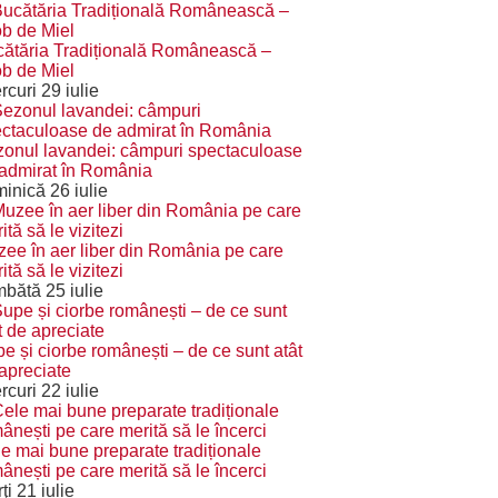
ătăria Tradițională Românească –
b de Miel
rcuri 29 iulie
onul lavandei: câmpuri spectaculoase
admirat în România
inică 26 iulie
ee în aer liber din România pe care
ită să le vizitezi
bătă 25 iulie
e și ciorbe românești – de ce sunt atât
apreciate
rcuri 22 iulie
e mai bune preparate tradiționale
ânești pe care merită să le încerci
ţi 21 iulie