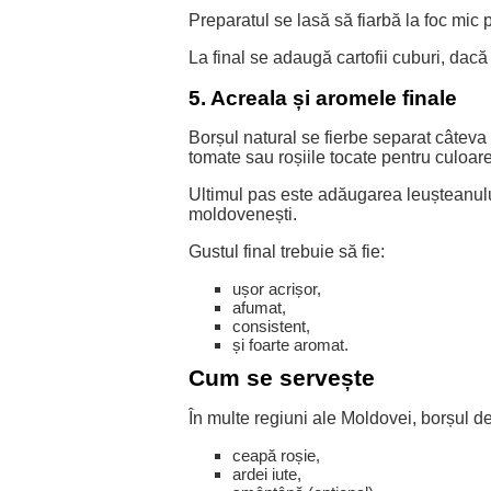
Preparatul se lasă să fiarbă la foc mic
La final se adaugă cartofii cuburi, dacă
5. Acreala și aromele finale
Borșul natural se fierbe separat câteva
tomate sau roșiile tocate pentru culoar
Ultimul pas este adăugarea leușteanului
moldovenești.
Gustul final trebuie să fie:
ușor acrișor,
afumat,
consistent,
și foarte aromat.
Cum se servește
În multe regiuni ale Moldovei, borșul de 
ceapă roșie,
ardei iute,