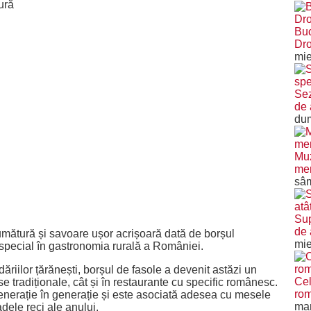
ură
Buc
Dro
mie
Sez
de 
dum
Muz
mer
sâm
Sup
de 
mătură și savoare ușor acrișoară dată de borșul
mie
 special în gastronomia rurală a României.
iilor țărănești, borșul de fasole a devenit astăzi un
Cel
ase tradiționale, cât și în restaurante cu specific românesc.
rom
generație în generație și este asociată adesea cu mesele
mar
adele reci ale anului.