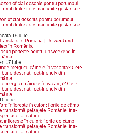
on oficial deschis pentru porumbul
rt, unul dintre cele mai iubite gustări ale
i
bătă 18 iulie
locuri perfecte pentru un weekend în
mânia
eri 17 iulie
e mergi cu câinele în vacanță? Cele
 bune destinații pet-friendly din
mânia
 16 iulie
a înflorește în culori: florile de câmp
e transformă peisajele României într-
spectacol al naturii