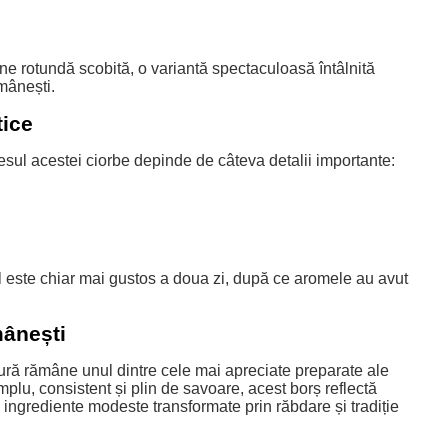
ine rotundă scobită, o variantă spectaculoasă întâlnită
omânești.
tice
cesul acestei ciorbe depinde de câteva detalii importante:
 este chiar mai gustos a doua zi, după ce aromele au avut
mânești
ură rămâne unul dintre cele mai apreciate preparate ale
plu, consistent și plin de savoare, acest borș reflectă
: ingrediente modeste transformate prin răbdare și tradiție