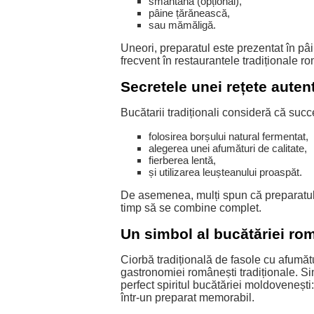
smântână (opțional),
pâine țărănească,
sau mămăligă.
Uneori, preparatul este prezentat în pâ
frecvent în restaurantele tradiționale r
Secretele unei rețete auten
Bucătarii tradiționali consideră că suc
folosirea borșului natural fermentat,
alegerea unei afumături de calitate,
fierberea lentă,
și utilizarea leușteanului proaspăt.
De asemenea, mulți spun că preparatul
timp să se combine complet.
Un simbol al bucătăriei ro
Ciorbă tradițională de fasole cu afumăt
gastronomiei românești tradiționale. Sim
perfect spiritul bucătăriei moldovenești
într-un preparat memorabil.