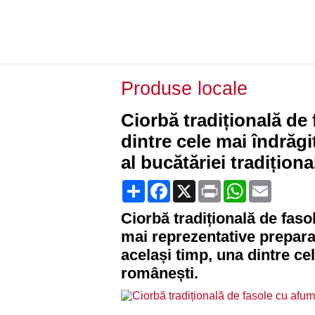
Produse locale
Ciorbă tradițională de
dintre cele mai îndrăgi
al bucătăriei tradițion
Share
Facebook
X
Print
WhatsApp
Email
Ciorbă tradițională de faso
mai reprezentative preparat
același timp, una dintre ce
românești.