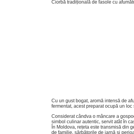
Ciorbă tradițională de fasole cu afumăt
Cu un gust bogat, aromă intensă de afu
fermentat, acest preparat ocupă un loc
Considerat cândva o mâncare a gospodăr
simbol culinar autentic, servit atât în c
În Moldova, rețeta este transmisă din 
de familie, sărbătorile de iarnă și perio