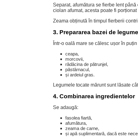
Separat, afumătura se fierbe lent până
ciolan afumat, acesta poate fi porționat
Zeama obținută în timpul fierberii contri
3. Prepararea bazei de legum
Într-o oală mare se călesc ușor în puțin 
ceapa,
morcovii,
rădăcina de pătrunjel,
păstârnacul,
și ardeiul gras.
Legumele tocate mărunt sunt lăsate cât
4. Combinarea ingredientelor
Se adaugă:
fasolea fiartă,
afumătura,
zeama de carne,
și apă suplimentară, dacă este nece