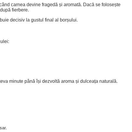
 când carnea devine fragedă și aromată. Dacă se folosește
 după fierbere.
buie decisiv la gustul final al borșului.
e
ulei:
eva minute până își dezvoltă aroma și dulceața naturală.
sar.