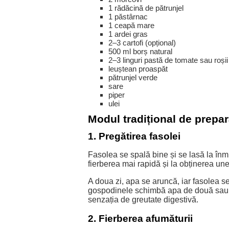
1 rădăcină de pătrunjel
1 păstârnac
1 ceapă mare
1 ardei gras
2–3 cartofi (opțional)
500 ml borș natural
2–3 linguri pastă de tomate sau roșii
leuștean proaspăt
pătrunjel verde
sare
piper
ulei
Modul tradițional de prepa
1. Pregătirea fasolei
Fasolea se spală bine și se lasă la înm
fierberea mai rapidă și la obținerea une
A doua zi, apa se aruncă, iar fasolea se 
gospodinele schimbă apa de două sau chi
senzația de greutate digestivă.
2. Fierberea afumăturii