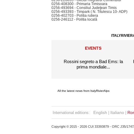
0256-220835 - Oficiul Registrul Comertului
0256-408300 - Primaria Timisoara
0256-493694 - Consiliul Judeţean Timis
0256-493393 - Timpark ( N. Titulescu 10- ADP)
0256-402703 - Politia rutiera
0256-246112 - Politia locală
ITALYRIVIER
EVENTS
Rossini segreto a Bad Ems: la
prima mondiale...
All the latest news from ItalyRivierAlps
English
Italiano
Ro
International editions:
|
|
Copyright © 2015 - 2026 CUI 33393879 - ORC J35/1747