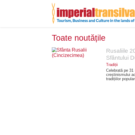
Toate noutățile
Rusaliile 
Sfântului D
Tradiții
Celebrată pe 31 
creștinismului ad
tradițiilor popul