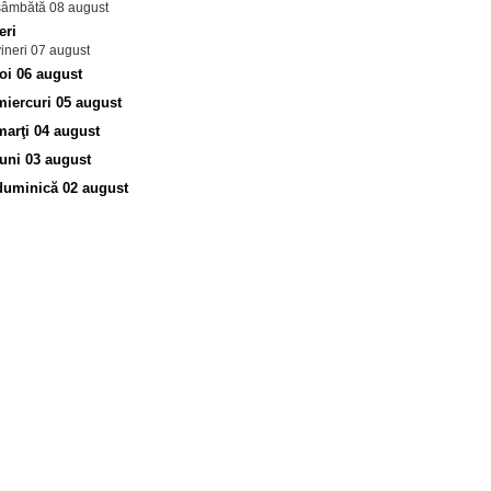
sâmbătă 08 august
eri
vineri 07 august
joi 06 august
miercuri 05 august
marţi 04 august
luni 03 august
duminică 02 august