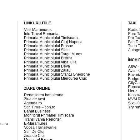
LINKURI UTILE
TAXI
Visit Maramures
Radio 
Info Travel Romania
Euro T
Primaria Municipiului Timisoara
Pro Ta
Primaria Municipiului Cluj-Napoca
Fan Ta
Primaria Municipiului Brasov
Tudo T
Primaria Municipiului Sibiu
Autoge
Primaria Municipiului Targu Mures
Primaria Municipiului Bistrita
ÎNCHI
Primaria Municipiului Alba Iulia
Primaria Municipiului Deva
A&W
-
Primaria Municipiului Zalau
Avis
- 
Primaria Municipiului Sfantu Gheorghe
Bavari
Primaria Municipiului Miercurea Ciuc
Budget
CityCa
Euroca
ZIARE ONLINE
Hertz
-
Renasterea banateana
Klass
Ziua de Vest
MVM R
Agenda.ro
Sixt
- 
Stiri Timis – tion.ro
Yry ren
Banat Business
Monitorul Primariei Timisoara
Transilvania Reporter
E-Maramures
soara
Vocea Transilvaniei
Stiri De Cluj
Ziua de Cluj
Monitorul Expres