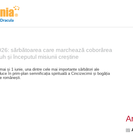
Despre noi
Arhivă
Publicitate
Contact
Acasă
Evenimente
Puncte de interes
Itinerarii
Tradiț
2026: sărbătoarea care marchează coborârea
uh și începutul misiunii creștine
mai și 1 iunie, una dintre cele mai importante sărbători ale
uce în prim-plan semnificația spirituală a Cincizecimii și bogăția
are românești.
A