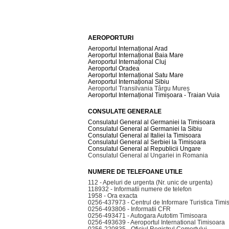
AEROPORTURI
Aeroportul Internațional Arad
Aeroportul Internațional Baia Mare
Aeroportul Internațional Cluj
Aeroportul Oradea
Aeroportul Internațional Satu Mare
Aeroportul Internațional Sibiu
Aeroportul Transilvania Târgu Mureș
Aeroportul Internațional Timișoara - Traian Vuia
CONSULATE GENERALE
Consulatul General al Germaniei la Timisoara
Consulatul General al Germaniei la Sibiu
Consulatul General al Italiei la Timisoara
Consulatul General al Serbiei la Timisoara
Consulatul General al Republicii Ungare
Consulatul General al Ungariei in Romania
NUMERE DE TELEFOANE UTILE
112 - Apeluri de urgenta (Nr. unic de urgenta)
118932 - Informatii numere de telefon
1958 - Ora exacta
0256-437973 - Centrul de Informare Turistica Timi
0256-493806 - Informatii CFR
0256-493471 - Autogara Autotim Timisoara
0256-493639 - Aeroportul International Timisoara