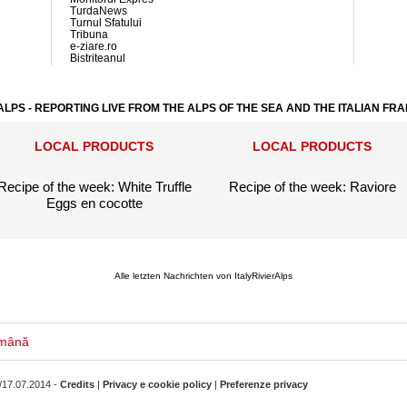
TurdaNews
Turnul Sfatului
Tribuna
e-ziare.ro
Bistriteanul
ALPS - REPORTING LIVE FROM THE ALPS OF THE SEA AND THE ITALIAN FR
LOCAL PRODUCTS
LOCAL PRODUCTS
Recipe of the week: White Truffle
Recipe of the week: Raviore
Eggs en cocotte
Alle letzten Nachrichten von ItalyRivierAlps
mână
/17.07.2014 -
Credits
|
Privacy e cookie policy
|
Preferenze privacy