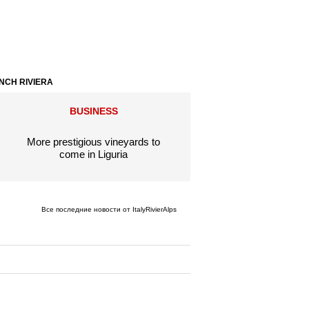
ANCH RIVIERA
BUSINESS
More prestigious vineyards to
come in Liguria
Все последние новости от ItalyRivierAlps