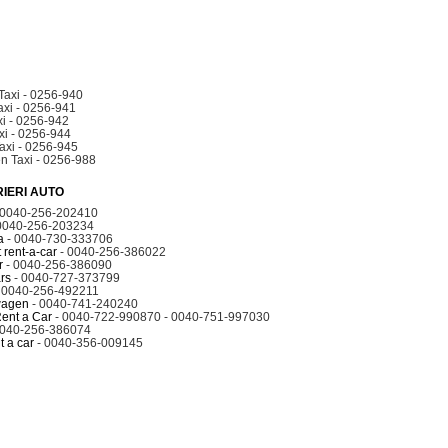
Taxi - 0256-940
axi - 0256-941
xi - 0256-942
xi - 0256-944
axi - 0256-945
n Taxi - 0256-988
RIERI AUTO
 0040-256-202410
0040-256-203234
a
- 0040-730-333706
 rent-a-car
- 0040-256-386022
r
- 0040-256-386090
rs
- 0040-727-373799
 0040-256-492211
wagen
- 0040-741-240240
ent a Car
- 0040-722-990870 - 0040-751-997030
0040-256-386074
t a car
- 0040-356-009145