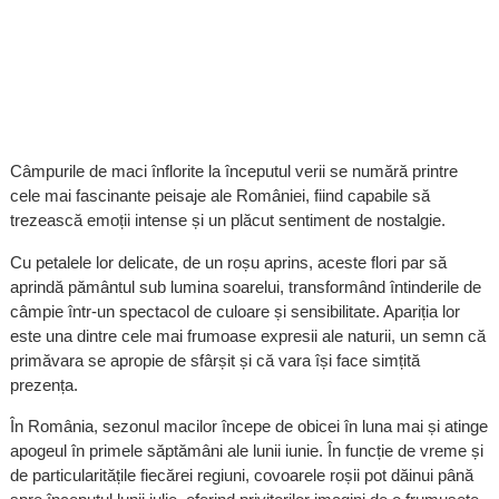
Câmpurile de maci înflorite la începutul verii se numără printre
cele mai fascinante peisaje ale României, fiind capabile să
trezească emoții intense și un plăcut sentiment de nostalgie.
Cu petalele lor delicate, de un roșu aprins, aceste flori par să
aprindă pământul sub lumina soarelui, transformând întinderile de
câmpie într-un spectacol de culoare și sensibilitate. Apariția lor
este una dintre cele mai frumoase expresii ale naturii, un semn că
primăvara se apropie de sfârșit și că vara își face simțită
prezența.
În România, sezonul macilor începe de obicei în luna mai și atinge
apogeul în primele săptămâni ale lunii iunie. În funcție de vreme și
de particularitățile fiecărei regiuni, covoarele roșii pot dăinui până