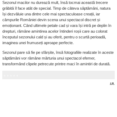
Sezonul macilor nu durează mult, însă tocmai această trecere
grăbită îl face atât de special. Timp de câteva săptămâni, natura
își dezvăluie una dintre cele mai spectaculoase creații, iar
câmpurile României devin scena unui spectacol discret și
emoționant. Când ultimele petale cad și vara își intră pe deplin în
drepturi, rămâne amintirea acelor întinderi roșii care au colorat
începutul sezonului cald și au oferit, pentru o scurtă perioadă,
imaginea unei frumuseți aproape perfecte.
Sezonul pare să fie pe sfârșite, însă fotografiile realizate în aceste
săptămâni vor rămâne mărturia unui spectacol efemer,
transformând clipele petrecute printre maci în amintiri de durată.
I.R.