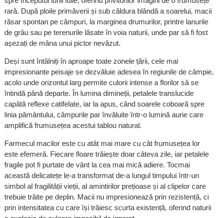
spre începutul lunii iulie, oferind privitorilor imagini de o frumusețe
rară. După ploile primăverii și sub căldura blândă a soarelui, macii
răsar spontan pe câmpuri, la marginea drumurilor, printre lanurile
de grâu sau pe terenurile lăsate în voia naturii, unde par să fi fost
așezați de mâna unui pictor nevăzut.
Deși sunt întâlniți în aproape toate zonele țării, cele mai
impresionante peisaje se dezvăluie adesea în regiunile de câmpie,
acolo unde orizontul larg permite culorii intense a florilor să se
întindă până departe. În lumina dimineții, petalele translucide
capătă reflexe catifelate, iar la apus, când soarele coboară spre
linia pământului, câmpurile par învăluite într-o lumină aurie care
amplifică frumusețea acestui tablou natural.
Farmecul macilor este cu atât mai mare cu cât frumusețea lor
este efemeră. Fiecare floare trăiește doar câteva zile, iar petalele
fragile pot fi purtate de vânt la cea mai mică adiere. Tocmai
această delicatețe le-a transformat de-a lungul timpului într-un
simbol al fragilității vieții, al amintirilor prețioase și al clipelor care
trebuie trăite pe deplin. Macii nu impresionează prin rezistență, ci
prin intensitatea cu care își trăiesc scurta existență, oferind naturii