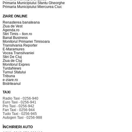
Primaria Municipiului Sfantu Gheorghe
Primaria Municipiului Miercurea Ciuc
ZIARE ONLINE
Renasterea banateana
Ziua de Vest
Agenda.ro
Stiri Timis – tion.ro
Banat Business
Monitorul Primariei Timisoara
Transilvania Reporter
E-Maramures
Vocea Transilvaniei
Stiri De Cluj
Ziua de Cluj
Monitorul Expres
TurdaNews
Turnul Sfatului
Tribuna
e-ziare.ro
Bistriteanul
TAXI
Radio Taxi - 0256-940
Euro Taxi - 0256-941
Pro Taxi - 0256-942
Fan Taxi - 0256-944
Tudo Taxi - 0256-945
Autogen Taxi - 0256-988
ÎNCHIRIERI AUTO