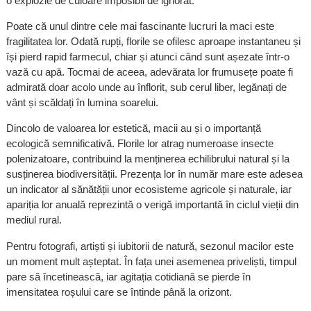
o explozie de culoare imposibil de ignorat.
Poate că unul dintre cele mai fascinante lucruri la maci este
fragilitatea lor. Odată rupți, florile se ofilesc aproape instantaneu și
își pierd rapid farmecul, chiar și atunci când sunt așezate într-o
vază cu apă. Tocmai de aceea, adevărata lor frumusețe poate fi
admirată doar acolo unde au înflorit, sub cerul liber, legănați de
vânt și scăldați în lumina soarelui.
Dincolo de valoarea lor estetică, macii au și o importanță
ecologică semnificativă. Florile lor atrag numeroase insecte
polenizatoare, contribuind la menținerea echilibrului natural și la
susținerea biodiversității. Prezența lor în număr mare este adesea
un indicator al sănătății unor ecosisteme agricole și naturale, iar
apariția lor anuală reprezintă o verigă importantă în ciclul vieții din
mediul rural.
Pentru fotografi, artiști și iubitorii de natură, sezonul macilor este
un moment mult așteptat. În fața unei asemenea priveliști, timpul
pare să încetinească, iar agitația cotidiană se pierde în
imensitatea roșului care se întinde până la orizont.