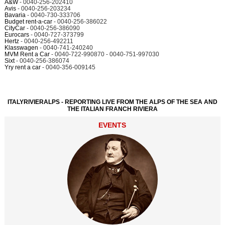
A&W
- 0040-256-202410
Avis
- 0040-256-203234
Bavaria
- 0040-730-333706
Budget rent-a-car
- 0040-256-386022
CityCar
- 0040-256-386090
Eurocars
- 0040-727-373799
Hertz
- 0040-256-492211
Klasswagen
- 0040-741-240240
MVM Rent a Car
- 0040-722-990870 - 0040-751-997030
Sixt
- 0040-256-386074
Yry rent a car
- 0040-356-009145
ITALYRIVIERALPS - REPORTING LIVE FROM THE ALPS OF THE SEA AND
THE ITALIAN FRANCH RIVIERA
EVENTS