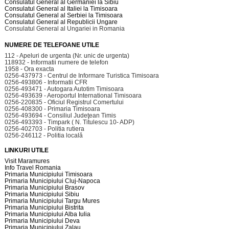
Consulatul General al Germaniei la Sibiu
Consulatul General al Italiei la Timisoara
Consulatul General al Serbiei la Timisoara
Consulatul General al Republicii Ungare
Consulatul General al Ungariei in Romania
NUMERE DE TELEFOANE UTILE
112 - Apeluri de urgenta (Nr. unic de urgenta)
118932 - Informatii numere de telefon
1958 - Ora exacta
0256-437973 - Centrul de Informare Turistica Timisoara
0256-493806 - Informatii CFR
0256-493471 - Autogara Autotim Timisoara
0256-493639 - Aeroportul International Timisoara
0256-220835 - Oficiul Registrul Comertului
0256-408300 - Primaria Timisoara
0256-493694 - Consiliul Judeţean Timis
0256-493393 - Timpark ( N. Titulescu 10- ADP)
0256-402703 - Politia rutiera
0256-246112 - Politia locală
LINKURI UTILE
Visit Maramures
Info Travel Romania
Primaria Municipiului Timisoara
Primaria Municipiului Cluj-Napoca
Primaria Municipiului Brasov
Primaria Municipiului Sibiu
Primaria Municipiului Targu Mures
Primaria Municipiului Bistrita
Primaria Municipiului Alba Iulia
Primaria Municipiului Deva
Primaria Municipiului Zalau