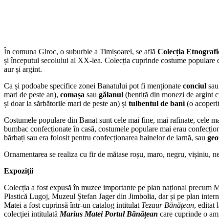
În comuna Giroc, o suburbie a Timișoarei, se află
Colecția Etnograf
și începutul secolului al XX-lea. Colecția cuprinde costume populare
aur și argint.
Ca și podoabe specifice zonei Banatului pot fi menționate
conciul
sa
mari de peste an),
comașa
sau
gălanul
(bentiță din monezi de argint cu
și doar la sărbătorile mari de peste an) și
tulbentul de bani
(o acoperi
Costumele populare din Banat sunt cele mai fine, mai rafinate, cele mai
bumbac confecționate în casă, costumele populare mai erau confecțion
bărbați sau era folosit pentru confecționarea hainelor de iarnă, sau
geo
Ornamentarea se realiza cu fir de mătase roșu, maro, negru, vișiniu, n
Expoziții
Colecția a fost expusă în muzee importante pe plan național precum M
Plastică Lugoj, Muzeul Ștefan Jager din Jimbolia, dar și pe plan intern
Matei a fost cuprinsă într-un catalog intitulat
Tezaur Bănățean
, editat
colecției intitulată
Marius Matei Portul Bănățean
care cuprinde o ampl