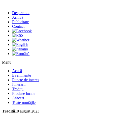
Despre noi
Arhivă
Publicitate
Contact
Menu
Acasă
Evenimente
Puncte de interes
Itinerarii
Tradiții
Produse locale
Afaceri
Toate noutățile
Tradiții
10 august 2023