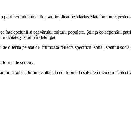
 a patrimoniului autentic, l-au implicat pe Marius Matei în multe proiect
 înțelepciunii și adevărului culturii populare. Știința colecționării patr
curiozitate și studiu îndelungat.
t de diferită pe atât de frumoasă reflectă specificul zonal, statutul soci
e formă de scriere.
siunii magice a lumii de altădată contribuie la salvarea memoriei colect