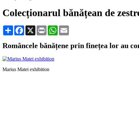
Colecționarul bănățean de zest
Share
Facebook
X
Print
WhatsApp
Email
Româncele bănățene prin finețea lor au con
Marius Matei exhibition