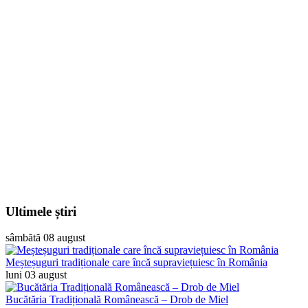
Ultimele știri
sâmbătă 08 august
Meșteșuguri tradiționale care încă supraviețuiesc în România
luni 03 august
Bucătăria Tradițională Românească – Drob de Miel