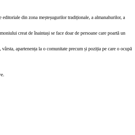
e editoriale din zona meșteșugurilor tradiționale, a almanahurilor, a
imoniului creat de înaintași se face doar de persoane care poartă un
al, vârsta, apartenența la o comunitate precum și poziția pe care o ocupă
ive.