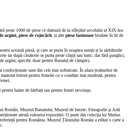
ă peste 1000 de piese ce datează de la sfârșitul secolului al XIX-lea
de argint,
piese de cojocărit
, și alte
piese fastuoase
brodate în fir de
ntru această piesă, și care se purta în noaptea nunții și la sărbătorile
orie iar după căsătorie se purta peste cârpă sau batic, dar fără panglici,
 de argint, specific doar pentru Banatul de câmpie).
confecționate sunt din cele mai sofisticate. În afara țesăturilor de
un material folosit pentru femeile cu o condiție mai modestă, pentru
femei.
l pentru haine de bărbați sau pentru femei nevoiașe.
lui Român, Muzeul Banatului, Muzeul de Istorie, Etnografie şi Artă
enționate atestă valoarea expoziției. O parte din colecția lui Marius
de referință pentru România. Muzeul Țăranului Român a editat o carte a
c.