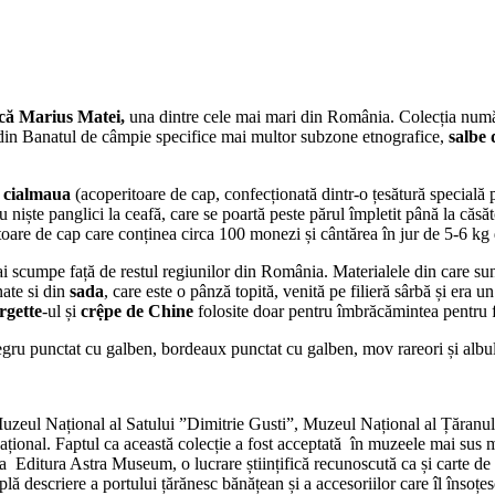
ică Marius Matei,
una dintre cele mai mari din România. Colecția număr
 din Banatul de câmpie specifice mai multor subzone etnografice,
salbe 
u
cialmaua
(acoperitoare de cap, confecționată dintr-o țesătură specială pe
 niște panglici la ceafă, care se poartă peste părul împletit până la căsăt
toare de cap care conținea circa 100 monezi și cântărea în jur de 5-6 kg
 scumpe față de restul regiunilor din România. Materialele din care sunt 
ate si din
sada
, care este o pânză topită, venită pe filieră sârbă și era 
rgette
-ul și
crệpe de Chine
folosite doar pentru îmbrăcămintea pentru 
egru punctat cu galben, bordeaux punctat cu galben, mov rareori și albu
uzeul Național al Satului ”Dimitrie Gusti”, Muzeul Național al Țăranu
ațional. Faptul ca această colecție a fost acceptată în muzeele mai sus m
 la Editura Astra Museum, o lucrare științifică recunoscută ca și carte 
ă descriere a portului țărănesc bănățean și a accesoriilor care îl însoțes