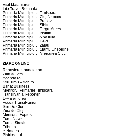
Visit Maramures
Info Travel Romania
Primaria Municipiului Timisoara
Primaria Municipiului Cluj-Napoca
Primaria Municipiului Brasov
Primaria Municipiului Sibiu
Primaria Municipiului Targu Mures
Primaria Municipiului Bistrita
Primaria Municipiului Alba Iulia
Primaria Municipiului Deva
Primaria Municipiului Zalau
Primaria Municipiului Sfantu Gheorghe
Primaria Municipiului Miercurea Ciuc
ZIARE ONLINE
Renasterea banateana
Ziua de Vest
Agenda.ro
Stiri Timis – tion.ro
Banat Business
Monitorul Primariei Timisoara
Transilvania Reporter
E-Maramures
Vocea Transilvaniei
Stiri De Cluj
Ziua de Cluj
Monitorul Expres
TurdaNews
Turnul Sfatului
Tribuna
e-ziare.ro
Bistriteanul