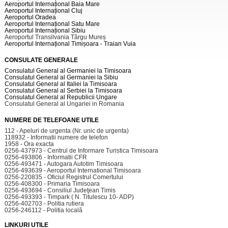
Aeroportul Internațional Baia Mare
Aeroportul Internațional Cluj
Aeroportul Oradea
Aeroportul Internațional Satu Mare
Aeroportul Internațional Sibiu
Aeroportul Transilvania Târgu Mureș
Aeroportul Internațional Timișoara - Traian Vuia
CONSULATE GENERALE
Consulatul General al Germaniei la Timisoara
Consulatul General al Germaniei la Sibiu
Consulatul General al Italiei la Timisoara
Consulatul General al Serbiei la Timisoara
Consulatul General al Republicii Ungare
Consulatul General al Ungariei in Romania
NUMERE DE TELEFOANE UTILE
112 - Apeluri de urgenta (Nr. unic de urgenta)
118932 - Informatii numere de telefon
1958 - Ora exacta
0256-437973 - Centrul de Informare Turistica Timisoara
0256-493806 - Informatii CFR
0256-493471 - Autogara Autotim Timisoara
0256-493639 - Aeroportul International Timisoara
0256-220835 - Oficiul Registrul Comertului
0256-408300 - Primaria Timisoara
0256-493694 - Consiliul Judeţean Timis
0256-493393 - Timpark ( N. Titulescu 10- ADP)
0256-402703 - Politia rutiera
0256-246112 - Politia locală
LINKURI UTILE