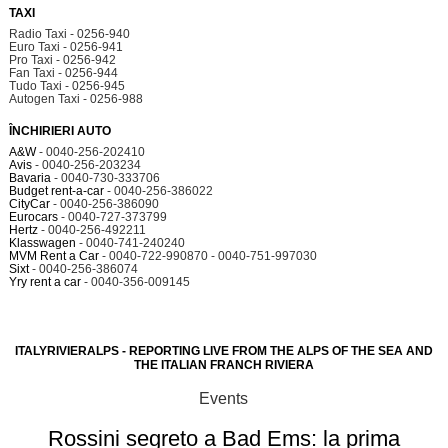
TAXI
Radio Taxi - 0256-940
Euro Taxi - 0256-941
Pro Taxi - 0256-942
Fan Taxi - 0256-944
Tudo Taxi - 0256-945
Autogen Taxi - 0256-988
ÎNCHIRIERI AUTO
A&W
- 0040-256-202410
Avis
- 0040-256-203234
Bavaria
- 0040-730-333706
Budget rent-a-car
- 0040-256-386022
CityCar
- 0040-256-386090
Eurocars
- 0040-727-373799
Hertz
- 0040-256-492211
Klasswagen
- 0040-741-240240
MVM Rent a Car
- 0040-722-990870 - 0040-751-997030
Sixt
- 0040-256-386074
Yry rent a car
- 0040-356-009145
ITALYRIVIERALPS - REPORTING LIVE FROM THE ALPS OF THE SEA AND
THE ITALIAN FRANCH RIVIERA
Events
Rossini segreto a Bad Ems: la prima