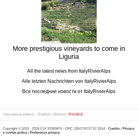
More prestigious vineyards to come in
Liguria
All the latest news from ItalyRivierAlps
Alle letzten Nachrichten von ItalyRivierAlps
Все последние новости от ItalyRivierAlps
English
Italiano
Română
International editions:
|
|
Copyright © 2015 - 2026 CUI 33393879 - ORC J35/1747/17.07.2014 -
Credits
|
Privacy
e cookie policy
|
Preferenze privacy