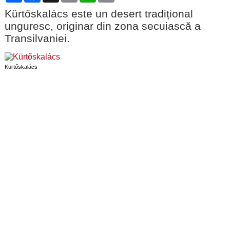
Kürtőskalács este un desert tradițional
unguresc, originar din zona secuiască a
Transilvaniei.
Kürtőskalács