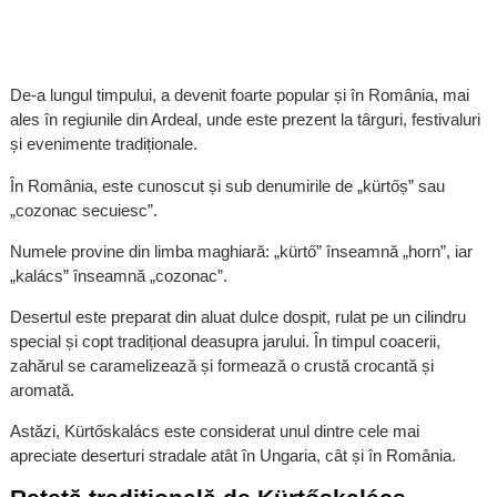
De-a lungul timpului, a devenit foarte popular și în România, mai
ales în regiunile din Ardeal, unde este prezent la târguri, festivaluri
și evenimente tradiționale.
În România, este cunoscut și sub denumirile de „kürtőș” sau
„cozonac secuiesc”.
Numele provine din limba maghiară: „kürtő” înseamnă „horn”, iar
„kalács” înseamnă „cozonac”.
Desertul este preparat din aluat dulce dospit, rulat pe un cilindru
special și copt tradițional deasupra jarului. În timpul coacerii,
zahărul se caramelizează și formează o crustă crocantă și
aromată.
Astăzi, Kürtőskalács este considerat unul dintre cele mai
apreciate deserturi stradale atât în Ungaria, cât și în România.