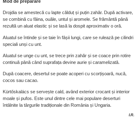
Mod de preparare
Drojdia se amestecă cu lapte călduț și puțin zahăr. După activare,
se combină cu făina, ouăle, untul și aromele. Se frământă până
rezultă un aluat elastic și se lasă la dospit aproximativ o oră.
Aluatul se întinde și se taie în fâșii lungi, care se rulează pe cilindri
speciali unși cu unt.
Aluatul se unge cu unt, se trece prin zahăr și se coace prin rotire
continuă până când suprafața devine aurie și caramelizată.
După coacere, desertul se poate acoperi cu scorțișoară, nucă,
cocos sau cacao.
Kürtőskalács se servește cald, având exterior crocant și interior
moale și pufos. Este unul dintre cele mai populare deserturi
întâlnite la târgurile tradiționale din România și Ungaria.
I.R.