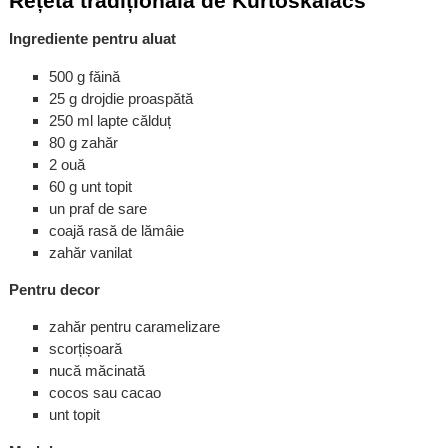
Rețetă tradițională de Kürtőskalács
Ingrediente pentru aluat
500 g făină
25 g drojdie proaspătă
250 ml lapte călduț
80 g zahăr
2 ouă
60 g unt topit
un praf de sare
coajă rasă de lămâie
zahăr vanilat
Pentru decor
zahăr pentru caramelizare
scorțișoară
nucă măcinată
cocos sau cacao
unt topit