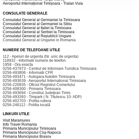
Aeroportul Internațional Timișoara - Traian Vuia
CONSULATE GENERALE
Consulatul General al Germaniei la Timisoara
Consulatul General al Germaniei la Sibiu
Consulatul General al Italiei la Timisoara
Consulatul General al Serbiei la Timisoara
Consulatul General al Republicii Ungare
Consulatul General al Ungariei in Romania
NUMERE DE TELEFOANE UTILE
112 - Apeluri de urgenta (Nr. unic de urgenta)
118932 - Informatii numere de telefon
1958 - Ora exacta
0256-437973 - Centrul de Informare Turistica Timisoara
0256-493806 - Informatii CFR
0256-493471 - Autogara Autotim Timisoara
0256-493639 - Aeroportul International Timisoara
0256-220835 - Oficiul Registrul Comertului
0256-408300 - Primaria Timisoara
0256-493694 - Consiliul Judeţean Timis
0256-493393 - Timpark ( N. Titulescu 10- ADP)
0256-402703 - Politia rutiera
0256-246112 - Politia locală
LINKURI UTILE
Visit Maramures
Info Travel Romania
Primaria Municipiului Timisoara
Primaria Municipiului Cluj-Napoca
Primaria Municipiului Brasov