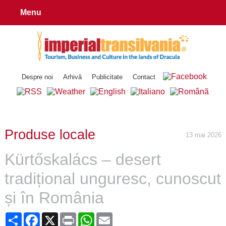
Menu
Despre noi
Arhivă
Publicitate
Contact
Produse locale
13 mai 2026
Kürtőskalács – desert
tradițional unguresc, cunoscut
și în România
Share
Facebook
X
Print
WhatsApp
Email