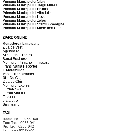
Primaria Municipiului Sibiu
Primaria Municipiului Targu Mures
Primaria Municipiului Bistrita
Primaria Municipiului Alba Iulia
Primaria Municipiului Deva
Primaria Municipiului Zalau
Primaria Municipiului Sfantu Gheorghe
Primaria Municipiului Miercurea Ciuc
ZIARE ONLINE
Renasterea banateana
Ziua de Vest
Agenda.ro
Stiri Timis – tion.ro
Banat Business
Monitorul Primariei Timisoara
Transilvania Reporter
E-Maramures
Vocea Transilvaniei
Stiri De Cluj
Ziua de Cluj
Monitorul Expres
TurdaNews
Turnul Sfatului
Tribuna
e-ziare.ro
Bistriteanul
TAXI
Radio Taxi - 0256-940
Euro Taxi - 0256-941
Pro Taxi - 0256-942
Fan Taxi - 0256-944