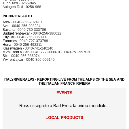
Tudo Taxi - 0256-945
Autogen Taxi - 0256-988
ÎNCHIRIERI AUTO
A&W
- 0040-256-202410
Avis
- 0040-256-203234
Bavaria
- 0040-730-333706
Budget rent-a-car
- 0040-256-386022
CityCar
- 0040-256-386090
Eurocars
- 0040-727-373799
Hertz
- 0040-256-492211
Klasswagen
- 0040-741-240240
MVM Rent a Car
- 0040-722-990870 - 0040-751-997030
Sixt
- 0040-256-386074
Yry rent a car
- 0040-356-009145
ITALYRIVIERALPS - REPORTING LIVE FROM THE ALPS OF THE SEA AND
THE ITALIAN FRANCH RIVIERA
EVENTS
Rossini segreto a Bad Ems: la prima mondiale...
LOCAL PRODUCTS