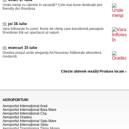
Unde mergi cu câinele în vacanță? Cele mai bune destinații pet-
friendly din România
joi 16 iulie
Vara înflorește în culori: florile de câmp care transformă peisajele
României într-un spectacol al naturii
miercuri 15 iulie
Oradea,orașul unde eleganța Art Nouveau întâlnește atmosfera
modernă
Citește ultimele noutăți Produse locale
AEROPORTURI
Aeroportul Internațional Arad
Aeroportul Internațional Baia Mare
Aeroportul Internațional Cluj
Aeroportul Oradea
Aeroportul Internațional Satu Mare
Aeroportul Internațional Sibiu
Aeroportul Transilvania Târgu Mureș