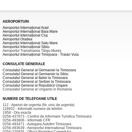
AEROPORTURI
Aeroportul Internațional Arad
Aeroportul Internațional Baia Mare
Aeroportul Internațional Cluj
Aeroportul Oradea
Aeroportul Internațional Satu Mare
Aeroportul Internațional Sibiu
Aeroportul Transilvania Târgu Mureș
Aeroportul Internațional Timișoara - Traian Vuia
CONSULATE GENERALE
Consulatul General al Germaniei la Timisoara
Consulatul General al Germaniei la Sibiu
Consulatul General al Italiei la Timisoara
Consulatul General al Serbiei la Timisoara
Consulatul General al Republicii Ungare
Consulatul General al Ungariei in Romania
NUMERE DE TELEFOANE UTILE
112 - Apeluri de urgenta (Nr. unic de urgenta)
118932 - Informatii numere de telefon
1958 - Ora exacta
0256-437973 - Centrul de Informare Turistica Timisoara
0256-493806 - Informatii CFR
0256-493471 - Autogara Autotim Timisoara
0256-493639 - Aeroportul International Timisoara
0256-220835 - Oficiul Registrul Comertului