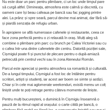
Nu este doar un parc pentru plimbare, ci un loc unde timpul pare
să curgă altfel. Dimineața, atmosfera este calmă și discretă, cu
oameni care își beau cafeaua pe bancă sau fac jogging printre
alei. La prânz și spre seară, parcul devine mai animat, dar fără să-
și piardă senzația de refugiu urban.
În apropiere se află numeroase cafenele și restaurante, ceea ce
face zona perfectă pentru o zi relaxată în oraș. Mulți aleg să
combine o plimbare prin parc cu brunch pe Calea Victoriei sau cu
o cafea într-una dintre cafenelele din centru. Datorită poziției sale,
Cișmigiul poate fi și punctul de plecare pentru o după-amiază
petrecută prin centrul vechi sau în zona Ateneului Român.
Parcul este apreciat și pentru atmosfera sa romantică și culturală.
De-a lungul timpului, Cișmigiul a fost loc de întâlnire pentru
scriitori, artiști și studenți, iar acest aer boem se simte și astăzi.
Chiar și în cele mai aglomerate weekenduri, există mereu un colț
liniștit unde te poți retrage pentru câteva momente de liniște.
Pentru mulți bucureșteni, o duminică în Cișmigiu înseamnă o
pauză de la ritmul rapid al orașului: o carte citită pe bancă, o
plimbare fără grabă pe lângă lac, o conversație liniștită sau pur și