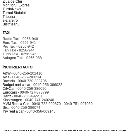
Ziua de Cluj
Monitorul Expres
TurdaNews
Turnul Sfatului
Tribuna
e-ziare.ro
Bistriteanul
TAXI
Radio Taxi - 0256-940
Euro Taxi - 0256-941
Pro Taxi - 0256-942
Fan Taxi - 0256-944
Tudo Taxi - 0256-945
Autogen Taxi - 0256-988
ÎNCHIRIERI AUTO
A&W
- 0040-256-202410
Avis
- 0040-256-203234
Bavaria
- 0040-730-333706
Budget rent-a-car
- 0040-256-386022
CityCar
- 0040-256-386090
Eurocars
- 0040-727-373799
Hertz
- 0040-256-492211
Klasswagen
- 0040-741-240240
MVM Rent a Car
- 0040-722-990870 - 0040-751-997030
Sixt
- 0040-256-386074
Yry rent a car
- 0040-356-009145