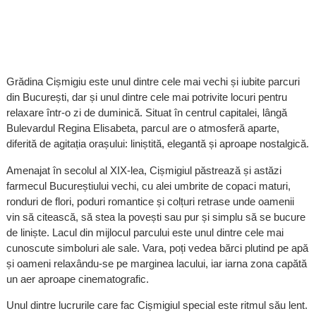
Grădina Cișmigiu este unul dintre cele mai vechi și iubite parcuri
din București, dar și unul dintre cele mai potrivite locuri pentru
relaxare într-o zi de duminică. Situat în centrul capitalei, lângă
Bulevardul Regina Elisabeta, parcul are o atmosferă aparte,
diferită de agitația orașului: liniștită, elegantă și aproape nostalgică.
Amenajat în secolul al XIX-lea, Cișmigiul păstrează și astăzi
farmecul Bucureștiului vechi, cu alei umbrite de copaci maturi,
ronduri de flori, poduri romantice și colțuri retrase unde oamenii
vin să citească, să stea la povești sau pur și simplu să se bucure
de liniște. Lacul din mijlocul parcului este unul dintre cele mai
cunoscute simboluri ale sale. Vara, poți vedea bărci plutind pe apă
și oameni relaxându-se pe marginea lacului, iar iarna zona capătă
un aer aproape cinematografic.
Unul dintre lucrurile care fac Cișmigiul special este ritmul său lent.