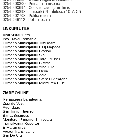
0256-408300 - Primaria Timisoara
0256-493694 - Consiliul Judeţean Timis
0256-493393 - Timpark ( N. Titulescu 10- ADP)
0256-402703 - Politia rutiera
0256-246112 - Politia locală
LINKURI UTILE
Visit Maramures
Info Travel Romania
Primaria Municipiului Timisoara
Primaria Municipiului Cluj-Napoca
Primaria Municipiului Brasov
Primaria Municipiului Sibiu
Primaria Municipiului Targu Mures
Primaria Municipiului Bistrita
Primaria Municipiului Alba Iulia
Primaria Municipiului Deva
Primaria Municipiului Zalau
Primaria Municipiului Sfantu Gheorghe
Primaria Municipiului Miercurea Ciuc
ZIARE ONLINE
Renasterea banateana
Ziua de Vest
Agenda.ro
Stiri Timis – tion.ro
Banat Business
Monitorul Primariei Timisoara
Transilvania Reporter
E-Maramures
Vocea Transilvaniei
Stiri De Cluj