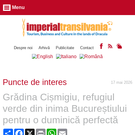
Menu
Despre noi
Arhivă
Publicitate
Contact
Puncte de interes
17 mai 2026
Grădina Cișmigiu, refugiul
verde din inima Bucureștiului
pentru o duminică perfectă
Share
Facebook
X
Print
WhatsApp
Email