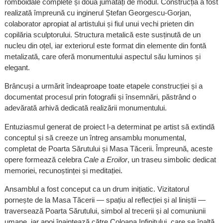
romboidale complete și două jumătăți de modul. Construcția a fost
realizată împreună cu inginerul Ștefan Georgescu-Gorjan,
colaborator apropiat al artistului și fiul unui vechi prieten din
copilăria sculptorului. Structura metalică este susținută de un
nucleu din oțel, iar exteriorul este format din elemente din fontă
metalizată, care oferă monumentului aspectul său luminos și
elegant.
Brâncuși a urmărit îndeaproape toate etapele construcției și a
documentat procesul prin fotografii și însemnări, păstrând o
adevărată arhivă dedicată realizării monumentului.
Entuziasmul generat de proiect l-a determinat pe artist să extindă
conceptul și să creeze un întreg ansamblu monumental,
completat de Poarta Sărutului și Masa Tăcerii. Împreună, aceste
opere formează celebra
Cale a Eroilor
, un traseu simbolic dedicat
memoriei, recunoștinței și meditației.
Ansamblul a fost conceput ca un drum inițiatic. Vizitatorul
pornește de la Masa Tăcerii — spațiu al reflecției și al liniștii —
traversează Poarta Sărutului, simbol al trecerii și al comuniunii
umane, iar apoi înaintează către Coloana Infinitului, care se înalță