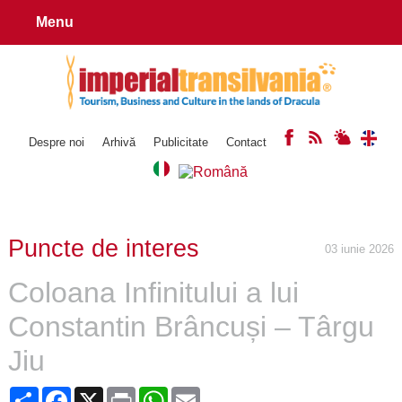
Menu
Despre noi
Arhivă
Publicitate
Contact
Puncte de interes
03 iunie 2026
Coloana Infinitului a lui
Constantin Brâncuși – Târgu
Jiu
Share
Facebook
X
Print
WhatsApp
Email