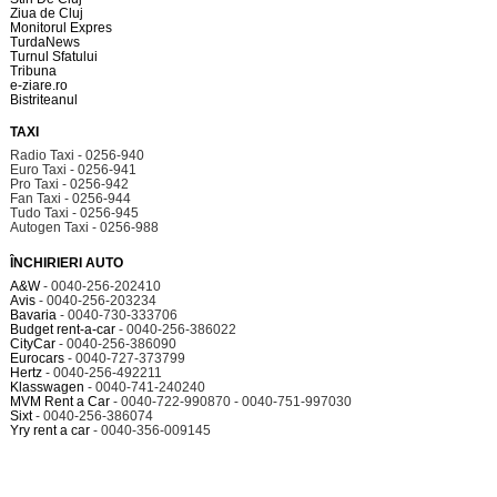
Ziua de Cluj
Monitorul Expres
TurdaNews
Turnul Sfatului
Tribuna
e-ziare.ro
Bistriteanul
TAXI
Radio Taxi - 0256-940
Euro Taxi - 0256-941
Pro Taxi - 0256-942
Fan Taxi - 0256-944
Tudo Taxi - 0256-945
Autogen Taxi - 0256-988
ÎNCHIRIERI AUTO
A&W
- 0040-256-202410
Avis
- 0040-256-203234
Bavaria
- 0040-730-333706
Budget rent-a-car
- 0040-256-386022
CityCar
- 0040-256-386090
Eurocars
- 0040-727-373799
Hertz
- 0040-256-492211
Klasswagen
- 0040-741-240240
MVM Rent a Car
- 0040-722-990870 - 0040-751-997030
Sixt
- 0040-256-386074
Yry rent a car
- 0040-356-009145