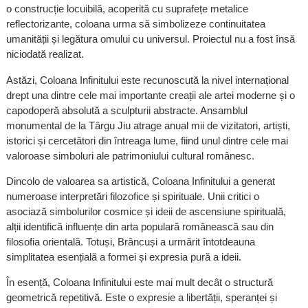
o construcție locuibilă, acoperită cu suprafețe metalice
reflectorizante, coloana urma să simbolizeze continuitatea
umanității și legătura omului cu universul. Proiectul nu a fost însă
niciodată realizat.
Astăzi, Coloana Infinitului este recunoscută la nivel internațional
drept una dintre cele mai importante creații ale artei moderne și o
capodoperă absolută a sculpturii abstracte. Ansamblul
monumental de la Târgu Jiu atrage anual mii de vizitatori, artiști,
istorici și cercetători din întreaga lume, fiind unul dintre cele mai
valoroase simboluri ale patrimoniului cultural românesc.
Dincolo de valoarea sa artistică, Coloana Infinitului a generat
numeroase interpretări filozofice și spirituale. Unii critici o
asociază simbolurilor cosmice și ideii de ascensiune spirituală,
alții identifică influențe din arta populară românească sau din
filosofia orientală. Totuși, Brâncuși a urmărit întotdeauna
simplitatea esențială a formei și expresia pură a ideii.
În esență, Coloana Infinitului este mai mult decât o structură
geometrică repetitivă. Este o expresie a libertății, speranței și