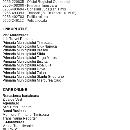
0256-220835 - Oficiul Registrul Comertului
0256-408300 - Primaria Timisoara
0256-493694 - Consiliul Judeţean Timis
0256-493393 - Timpark ( N. Titulescu 10- ADP)
0256-402703 - Politia rutiera
0256-246112 - Politia locală
LINKURI UTILE
Visit Maramures
Info Travel Romania
Primaria Municipiului Timisoara
Primaria Municipiului Cluj-Napoca
Primaria Municipiului Brasov
Primaria Municipiului Sibiu
Primaria Municipiului Targu Mures
Primaria Municipiului Bistrita
Primaria Municipiului Alba Iulia
Primaria Municipiului Deva
Primaria Municipiului Zalau
Primaria Municipiului Sfantu Gheorghe
Primaria Municipiului Miercurea Ciuc
ZIARE ONLINE
Renasterea banateana
Ziua de Vest
Agenda.ro
Stiri Timis – tion.ro
Banat Business
Monitorul Primariei Timisoara
Transilvania Reporter
E-Maramures
Vocea Transilvaniei
Stiri De Cluj