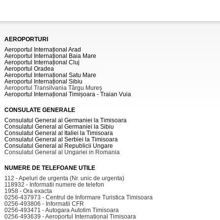
AEROPORTURI
Aeroportul Internațional Arad
Aeroportul Internațional Baia Mare
Aeroportul Internațional Cluj
Aeroportul Oradea
Aeroportul Internațional Satu Mare
Aeroportul Internațional Sibiu
Aeroportul Transilvania Târgu Mureș
Aeroportul Internațional Timișoara - Traian Vuia
CONSULATE GENERALE
Consulatul General al Germaniei la Timisoara
Consulatul General al Germaniei la Sibiu
Consulatul General al Italiei la Timisoara
Consulatul General al Serbiei la Timisoara
Consulatul General al Republicii Ungare
Consulatul General al Ungariei in Romania
NUMERE DE TELEFOANE UTILE
112 - Apeluri de urgenta (Nr. unic de urgenta)
118932 - Informatii numere de telefon
1958 - Ora exacta
0256-437973 - Centrul de Informare Turistica Timisoara
0256-493806 - Informatii CFR
0256-493471 - Autogara Autotim Timisoara
0256-493639 - Aeroportul International Timisoara