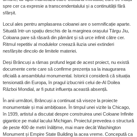
spre cer ca expresie a transcendentalului și a continuității fără
sfârșit.
Locul ales pentru amplasarea coloanei are o semnificație aparte.
Situată într-un spațiu deschis de la marginea orașului Târgu Jiu,
Coloana pare să răsară din pământ și să urce infinit către cer.
Ritmul repetitiv al modulelor creează iluzia unei extinderi
nesfârșite dincolo de limitele materiei.
Deși Brâncuși a rămas profund legat de acest proiect, nu există
documente certe care să confirme prezența sa la inaugurarea
oficială a ansamblului monumental. Istoricii consideră că situația
tensionată din Europa, în pragul izbucnirii celui de-Al Doilea
Război Mondial, ar fi putut influența această absență.
În anii următori, Brâncuși a continuat să viseze la proiecte
monumentale și mai ambițioase. În timpul unei vizite la Chicago,
în 1939, artistul a discutat despre construirea unei Coloane Infinite
gigantice pe malul lacului Michigan. Proiectul prevedea o structură
de peste 400 de metri înălțime, mai mare decât Washington
Monument și Empire State Building la acea vreme. Concepută ca