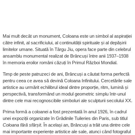
Mai mult decât un monument, Coloana este un simbol al aspirației
către infinit, al sacrificiului, al continuității spirituale și al depășirii
limitelor umane. Situată în Târgu Jiu, opera face parte din celebrul
ansamblu monumental realizat de Brâncuși între anii 1937–1938
în memoria eroilor români căzuți în Primul Război Mondial.
Timp de peste patruzeci de ani, Brâncuși a căutat forma perfectă
pentru ceea ce avea să devină Coloana Infinitului. Cercetările sale
artistice au urmărit echilibrul ideal dintre proporție, ritm, lumină și
perspectivă, transformând un modul geometric simplu într-unul
dintre cele mai recognoscibile simboluri ale sculpturii secolului XX.
Prima formă a coloanei a fost prezentată în anul 1926, în cadrul
unei expoziții organizate în Grădinile Tuileries din Paris, sub titlul
Coloana fără sfârșit
. În același an, Brâncuși a trăit una dintre cele
mai importante experiențe artistice ale sale, atunci când fotograful