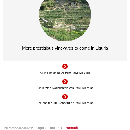
More prestigious vineyards to come in Liguria
All the latest news from ItalyRivierAlps
Alle letzten Nachrichten von ItalyRivierAlps
Все последние новости от ItalyRivierAlps
English
Italiano
Română
International editions:
|
|