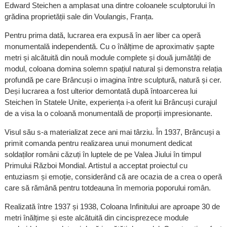
Edward Steichen a amplasat una dintre coloanele sculptorului în
grădina proprietății sale din Voulangis, Franța.
Pentru prima dată, lucrarea era expusă în aer liber ca operă
monumentală independentă. Cu o înălțime de aproximativ șapte
metri și alcătuită din nouă module complete și două jumătăți de
modul, coloana domina solemn spațiul natural și demonstra relația
profundă pe care Brâncuși o imagina între sculptură, natură și cer.
Deși lucrarea a fost ulterior demontată după întoarcerea lui
Steichen în Statele Unite, experiența i-a oferit lui Brâncuși curajul
de a visa la o coloană monumentală de proporții impresionante.
Visul său s-a materializat zece ani mai târziu. În 1937, Brâncuși a
primit comanda pentru realizarea unui monument dedicat
soldaților români căzuți în luptele de pe Valea Jiului în timpul
Primului Război Mondial. Artistul a acceptat proiectul cu
entuziasm și emoție, considerând că are ocazia de a crea o operă
care să rămână pentru totdeauna în memoria poporului român.
Realizată între 1937 și 1938, Coloana Infinitului are aproape 30 de
metri înălțime și este alcătuită din cincisprezece module