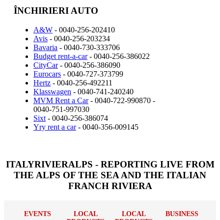
ÎNCHIRIERI AUTO
A&W
- 0040-256-202410
Avis
- 0040-256-203234
Bavaria
- 0040-730-333706
Budget rent-a-car
- 0040-256-386022
CityCar
- 0040-256-386090
Eurocars
- 0040-727-373799
Hertz
- 0040-256-492211
Klasswagen
- 0040-741-240240
MVM Rent a Car
- 0040-722-990870 -
0040-751-997030
Sixt
- 0040-256-386074
Yry rent a car
- 0040-356-009145
ITALYRIVIERALPS - REPORTING LIVE FROM
THE ALPS OF THE SEA AND THE ITALIAN
FRANCH RIVIERA
EVENTS
LOCAL
LOCAL
BUSINESS