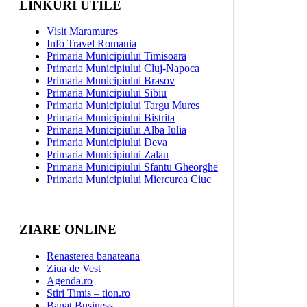
LINKURI UTILE
Visit Maramures
Info Travel Romania
Primaria Municipiului Timisoara
Primaria Municipiului Cluj-Napoca
Primaria Municipiului Brasov
Primaria Municipiului Sibiu
Primaria Municipiului Targu Mures
Primaria Municipiului Bistrita
Primaria Municipiului Alba Iulia
Primaria Municipiului Deva
Primaria Municipiului Zalau
Primaria Municipiului Sfantu Gheorghe
Primaria Municipiului Miercurea Ciuc
ZIARE ONLINE
Renasterea banateana
Ziua de Vest
Agenda.ro
Stiri Timis – tion.ro
Banat Business