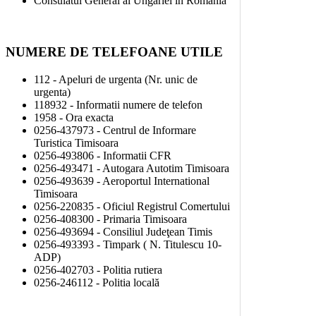
Consulatul General al Ungariei in Romania
NUMERE DE TELEFOANE UTILE
112 - Apeluri de urgenta (Nr. unic de
urgenta)
118932 - Informatii numere de telefon
1958 - Ora exacta
0256-437973 - Centrul de Informare
Turistica Timisoara
0256-493806 - Informatii CFR
0256-493471 - Autogara Autotim Timisoara
0256-493639 - Aeroportul International
Timisoara
0256-220835 - Oficiul Registrul Comertului
0256-408300 - Primaria Timisoara
0256-493694 - Consiliul Judeţean Timis
0256-493393 - Timpark ( N. Titulescu 10-
ADP)
0256-402703 - Politia rutiera
0256-246112 - Politia locală