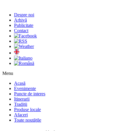
Despre noi
Arhivă
Publicitate
Contact
Menu
Acasă
Evenimente
Puncte de interes
Itinerarii
Tradiții
Produse locale
Afaceri
Toate noutățile