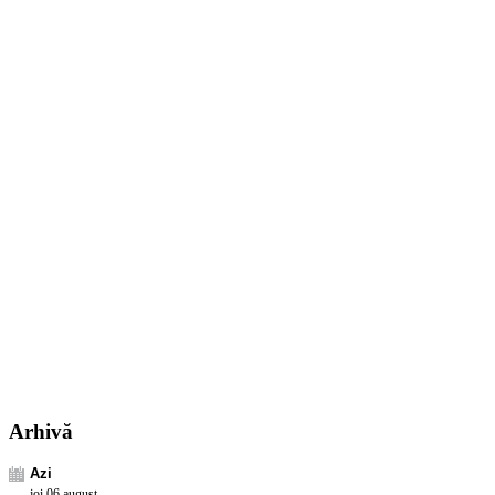
Arhivă
Azi
joi 06 august