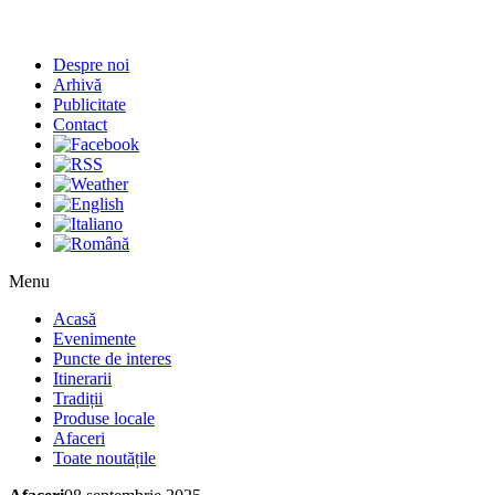
Despre noi
Arhivă
Publicitate
Contact
Menu
Acasă
Evenimente
Puncte de interes
Itinerarii
Tradiții
Produse locale
Afaceri
Toate noutățile