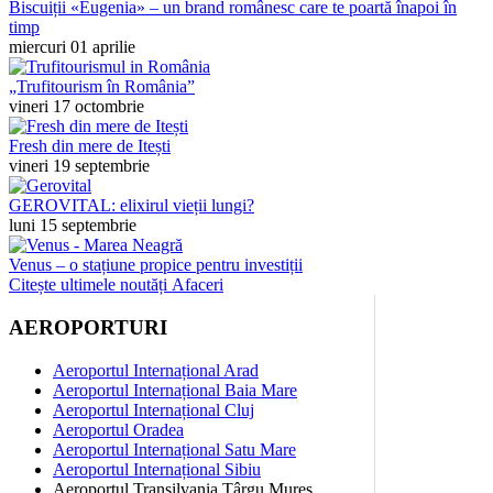
Biscuiții «Eugenia» – un brand românesc care te poartă înapoi în
timp
miercuri 01 aprilie
„Trufitourism în România”
vineri 17 octombrie
Fresh din mere de Itești
vineri 19 septembrie
GEROVITAL: elixirul vieții lungi?
luni 15 septembrie
Venus – o stațiune propice pentru investiții
Citește ultimele noutăți Afaceri
AEROPORTURI
Aeroportul Internațional Arad
Aeroportul Internațional Baia Mare
Aeroportul Internațional Cluj
Aeroportul Oradea
Aeroportul Internațional Satu Mare
Aeroportul Internațional Sibiu
Aeroportul Transilvania Târgu Mureș