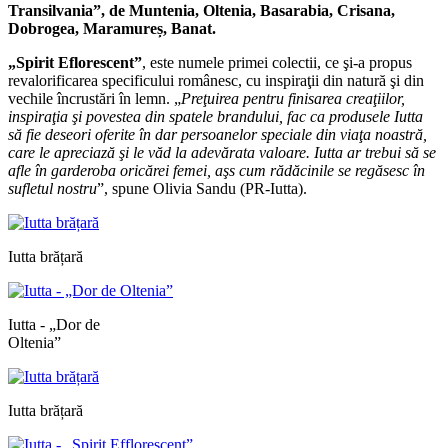
Transilvania”, de Muntenia, Oltenia, Basarabia, Crisana,
Dobrogea, Maramureș, Banat.
„Spirit Eflorescent”
, este numele primei colectii, ce şi-a propus
revalorificarea specificului românesc, cu inspiraţii din natură şi din
vechile încrustări în lemn. „
Preţuirea pentru finisarea creaţiilor,
inspiraţia şi povestea din spatele brandului, fac ca produsele Iutta
să fie deseori oferite în dar persoanelor speciale din viaţa noastră,
care le apreciază şi le văd la adevărata valoare. Iutta ar trebui să se
afle în garderoba oricărei femei, aşs cum rădăcinile se regăsesc în
sufletul nostru
”, spune Olivia Sandu (PR-Iutta).
Iutta brățară
Iutta - „Dor de
Oltenia”
Iutta brățară