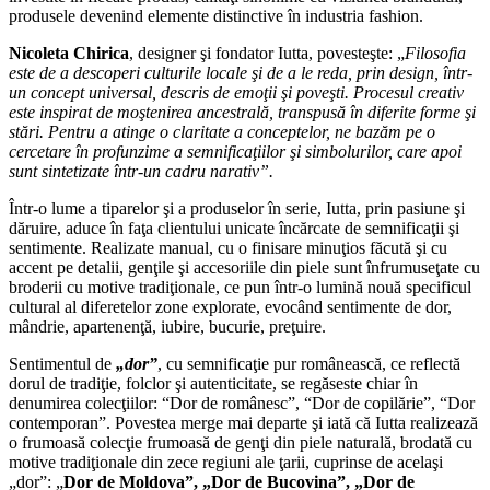
produsele devenind elemente distinctive în industria fashion.
Nicoleta Chirica
, designer şi fondator Iutta, povesteşte: „
Filosofia
este de a descoperi culturile locale şi de a le reda, prin design, într-
un concept universal, descris de emoţii şi poveşti. Procesul creativ
este inspirat de moştenirea ancestrală, transpusă în diferite forme şi
stări. Pentru a atinge o claritate a conceptelor, ne bazăm pe o
cercetare în profunzime a semnificaţiilor şi simbolurilor, care apoi
sunt sintetizate într-un cadru narativ”.
Într-o lume a tiparelor şi a produselor în serie, Iutta, prin pasiune şi
dăruire, aduce în faţa clientului unicate încărcate de semnificaţii şi
sentimente. Realizate manual, cu o finisare minuţios făcută şi cu
accent pe detalii, genţile şi accesoriile din piele sunt înfrumuseţate cu
broderii cu motive tradiţionale, ce pun într-o lumină nouă specificul
cultural al diferetelor zone explorate, evocând sentimente de dor,
mândrie, apartenenţă, iubire, bucurie, preţuire.
Sentimentul de
„dor”
, cu semnificaţie pur românească, ce reflectă
dorul de tradiţie, folclor şi autenticitate, se regăseste chiar în
denumirea colecţiilor: “Dor de românesc”, “Dor de copilărie”, “Dor
contemporan”. Povestea merge mai departe şi iată că Iutta realizează
o frumoasă colecţie frumoasă de genţi din piele naturală, brodată cu
motive tradiţionale din zece regiuni ale ţarii, cuprinse de acelaşi
„dor”: „
Dor de Moldova”, „Dor de Bucovina”, „Dor de