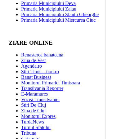
Primaria Municipiului Deva
Primaria Municipiului Zalau
Primaria Municipiului Sfantu Gheorghe
Primaria Municipiului Miercurea Ciuc
ZIARE ONLINE
Renasterea banateana
Ziua de Vest
Agenda.ro
Stiri Timis – tion.ro
Banat Business
Monitorul Primariei Timisoara
Transilvania Reporter
E-Maramures
Vocea Transilvaniei
Stiri De Cluj
Ziua de Cluj
Monitorul Expres
TurdaNews
Turnul Sfatului
Tribuna
e-ziare.ro