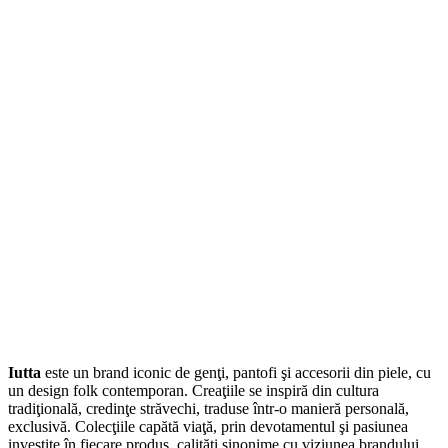
Iutta
este un brand iconic de genţi, pantofi şi accesorii din piele, cu
un design folk contemporan. Creaţiile se inspiră din cultura
tradiţională, credinţe străvechi, traduse într-o manieră personală,
exclusivă. Colecţiile capătă viaţă, prin devotamentul şi pasiunea
investite în fiecare produs, calităţi sinonime cu viziunea brandului,