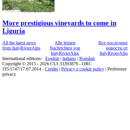
More prestigious vineyards to come in
Liguria
All the latest news
Alle letzten
Все последние
from ItalyRivierAlps
Nachrichten von
новости от
ItalyRivierAlps
ItalyRivierAlps
International editions:
English
|
Italiano
|
Română
Copyright © 2015 - 2026 CUI 33393879 - ORC
J35/1747/17.07.2014 -
Credits
|
Privacy e cookie policy
|
Preferenze
privacy