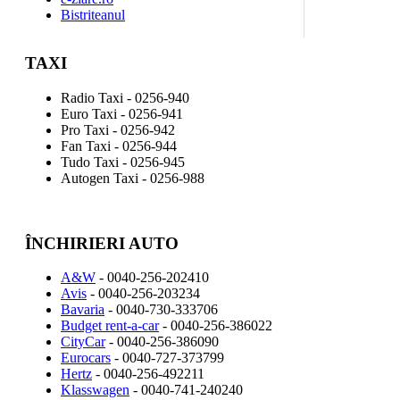
Bistriteanul
TAXI
Radio Taxi - 0256-940
Euro Taxi - 0256-941
Pro Taxi - 0256-942
Fan Taxi - 0256-944
Tudo Taxi - 0256-945
Autogen Taxi - 0256-988
ÎNCHIRIERI AUTO
A&W
- 0040-256-202410
Avis
- 0040-256-203234
Bavaria
- 0040-730-333706
Budget rent-a-car
- 0040-256-386022
CityCar
- 0040-256-386090
Eurocars
- 0040-727-373799
Hertz
- 0040-256-492211
Klasswagen
- 0040-741-240240