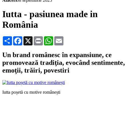
Afaceri
08 septembrie 2025
Iutta - pasiunea made in
România
Share
Facebook
X
Print
WhatsApp
Email
Un brand românesc în expansiune, ce
promovează tradiţia, evocând sentimente,
emoţii, trăiri, povestiri
Iutta poșetă cu motive românești