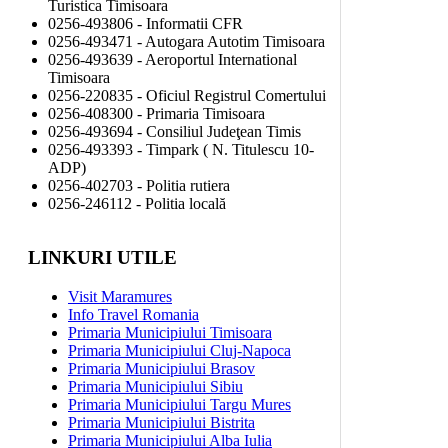
Turistica Timisoara
0256-493806 - Informatii CFR
0256-493471 - Autogara Autotim Timisoara
0256-493639 - Aeroportul International
Timisoara
0256-220835 - Oficiul Registrul Comertului
0256-408300 - Primaria Timisoara
0256-493694 - Consiliul Judeţean Timis
0256-493393 - Timpark ( N. Titulescu 10-
ADP)
0256-402703 - Politia rutiera
0256-246112 - Politia locală
LINKURI UTILE
Visit Maramures
Info Travel Romania
Primaria Municipiului Timisoara
Primaria Municipiului Cluj-Napoca
Primaria Municipiului Brasov
Primaria Municipiului Sibiu
Primaria Municipiului Targu Mures
Primaria Municipiului Bistrita
Primaria Municipiului Alba Iulia