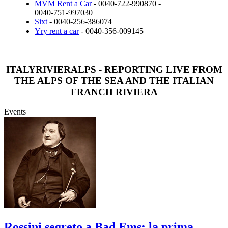
MVM Rent a Car
- 0040-722-990870 -
0040-751-997030
Sixt
- 0040-256-386074
Yry rent a car
- 0040-356-009145
ITALYRIVIERALPS - REPORTING LIVE FROM
THE ALPS OF THE SEA AND THE ITALIAN
FRANCH RIVIERA
Events
Rossini segreto a Bad Ems: la prima