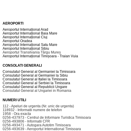
AEROPORTI
Aeroportul Internațional Arad
Aeroportul Internațional Baia Mare
Aeroportul Internațional Cluj
Aeroportul Oradea
Aeroportul Internațional Satu Mare
Aeroportul Internațional Sibiu
Aeroportul Transilvania Târgu Mureș
Aeroportul Internațional Timișoara - Traian Vuia
CONSOLATI GENERALI
Consulatul General al Germaniei la Timisoara
Consulatul General al Germaniei la Sibiu
Consulatul General al Italiei la Timisoara
Consulatul General al Serbiei la Timisoara
Consulatul General al Republicii Ungare
Consulatul General al Ungariei in Romania
NUMERI UTILI
112 - Apeluri de urgenta (Nr. unic de urgenta)
118932 - Informatii numere de telefon
1958 - Ora exacta
0256-437973 - Centrul de Informare Turistica Timisoara
0256-493806 - Informatii CFR
0256-493471 - Autogara Autotim Timisoara
0256-493639 - Aeroportul International Timisoara