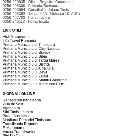
0256-220835 - Oficiul Registrul Comertului
0256-408300 - Primaria Timisoara
0256-493694 - Consiliul Judeţean Timis
0256-493393 - Timpark ( N. Titulescu 10- ADP)
0256-402703 - Politia rutiera
0256-246112 - Politia locală
LINK UTILI
Visit Maramures
Info Travel Romania
Primaria Municipiului Timisoara
Primaria Municipiului Cluj-Napoca
Primaria Municipiului Brasov
Primaria Municipiului Sibiu
Primaria Municipiului Targu Mures
Primaria Municipiului Bistrita
Primaria Municipiului Alba Iulia
Primaria Municipiului Deva
Primaria Municipiului Zalau
Primaria Municipiului Sfantu Gheorghe
Primaria Municipiului Miercurea Ciuc
GIORNALI ONLINE
Renasterea banateana
Ziua de Vest
Agenda.ro
Stiri Timis – tion.ro
Banat Business
Monitorul Primariei Timisoara
Transilvania Reporter
E-Maramures
Vocea Transilvaniei
Stiri De Cluj