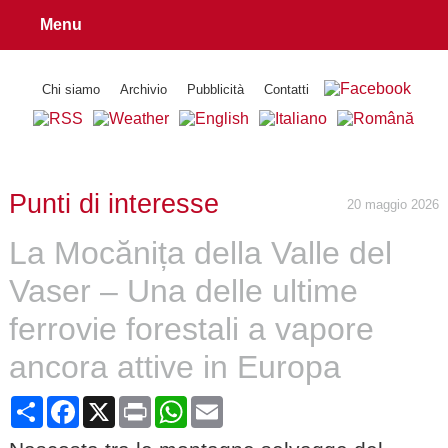
Menu
Chi siamo
Archivio
Pubblicità
Contatti
Punti di interesse
20 maggio 2026
La Mocănița della Valle del
Vaser – Una delle ultime
ferrovie forestali a vapore
ancora attive in Europa
Share
Facebook
X
Print
WhatsApp
Email