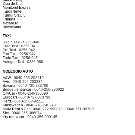
Ziua de Cluj
Monitorul Expres
TurdaNews
Turnul Sfatului
Tribuna
e-ziare.ro
Bistriteanul
TAXI
Radio Taxi - 0256-940
Euro Taxi - 0256-941
Pro Taxi - 0256-942
Fan Taxi - 0256-944
Tudo Taxi - 0256-945
Autogen Taxi - 0256-988
NOLEGGIO AUTO
A&W
- 0040-256-202410
Avis
- 0040-256-203234
Bavaria
- 0040-730-333706
Budget rent-a-car
- 0040-256-386022
CityCar
- 0040-256-386090
Eurocars
- 0040-727-373799
Hertz
- 0040-256-492211
Klasswagen
- 0040-741-240240
MVM Rent a Car
- 0040-722-990870 - 0040-751-997030
Sixt
- 0040-256-386074
Yry rent a car
- 0040-356-009145