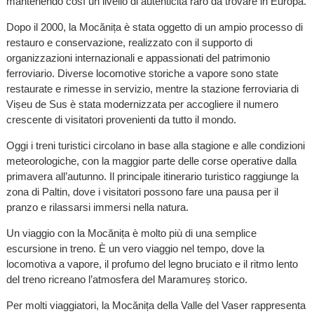
mantenendo così un livello di autenticità raro da trovare in Europa.
Dopo il 2000, la Mocănița è stata oggetto di un ampio processo di
restauro e conservazione, realizzato con il supporto di
organizzazioni internazionali e appassionati del patrimonio
ferroviario. Diverse locomotive storiche a vapore sono state
restaurate e rimesse in servizio, mentre la stazione ferroviaria di
Vișeu de Sus è stata modernizzata per accogliere il numero
crescente di visitatori provenienti da tutto il mondo.
Oggi i treni turistici circolano in base alla stagione e alle condizioni
meteorologiche, con la maggior parte delle corse operative dalla
primavera all’autunno. Il principale itinerario turistico raggiunge la
zona di Paltin, dove i visitatori possono fare una pausa per il
pranzo e rilassarsi immersi nella natura.
Un viaggio con la Mocănița è molto più di una semplice
escursione in treno. È un vero viaggio nel tempo, dove la
locomotiva a vapore, il profumo del legno bruciato e il ritmo lento
del treno ricreano l’atmosfera del Maramureș storico.
Per molti viaggiatori, la Mocănița della Valle del Vaser rappresenta