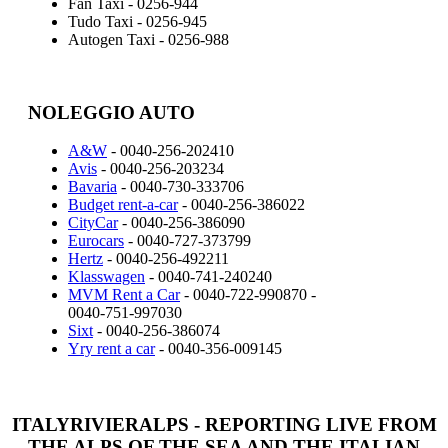
Fan Taxi - 0256-944
Tudo Taxi - 0256-945
Autogen Taxi - 0256-988
NOLEGGIO AUTO
A&W
- 0040-256-202410
Avis
- 0040-256-203234
Bavaria
- 0040-730-333706
Budget rent-a-car
- 0040-256-386022
CityCar
- 0040-256-386090
Eurocars
- 0040-727-373799
Hertz
- 0040-256-492211
Klasswagen
- 0040-741-240240
MVM Rent a Car
- 0040-722-990870 -
0040-751-997030
Sixt
- 0040-256-386074
Yry rent a car
- 0040-356-009145
ITALYRIVIERALPS - REPORTING LIVE FROM
THE ALPS OF THE SEA AND THE ITALIAN