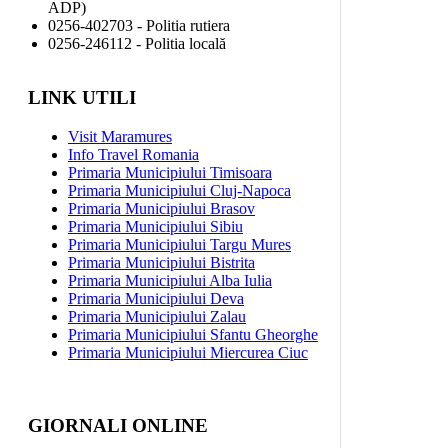
ADP)
0256-402703 - Politia rutiera
0256-246112 - Politia locală
LINK UTILI
Visit Maramures
Info Travel Romania
Primaria Municipiului Timisoara
Primaria Municipiului Cluj-Napoca
Primaria Municipiului Brasov
Primaria Municipiului Sibiu
Primaria Municipiului Targu Mures
Primaria Municipiului Bistrita
Primaria Municipiului Alba Iulia
Primaria Municipiului Deva
Primaria Municipiului Zalau
Primaria Municipiului Sfantu Gheorghe
Primaria Municipiului Miercurea Ciuc
GIORNALI ONLINE