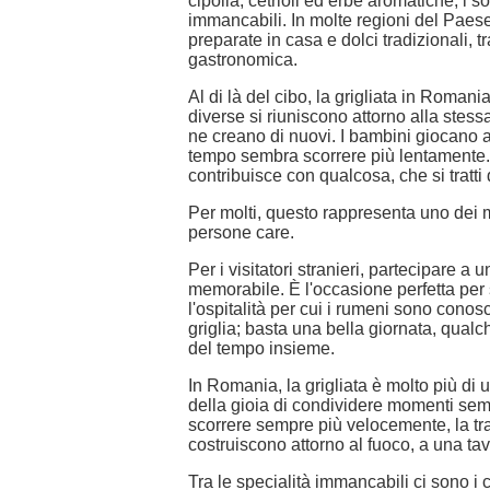
cipolla, cetrioli ed erbe aromatiche, i so
immancabili. In molte regioni del Paese
preparate in casa e dolci tradizionali,
gastronomica.
Al di là del cibo, la grigliata in Roman
diverse si riuniscono attorno alla stess
ne creano di nuovi. I bambini giocano al
tempo sembra scorrere più lentamente. 
contribuisce con qualcosa, che si tratt
Per molti, questo rappresenta uno dei m
persone care.
Per i visitatori stranieri, partecipare 
memorabile. È l'occasione perfetta per s
l'ospitalità per cui i rumeni sono cono
griglia; basta una bella giornata, qualc
del tempo insieme.
In Romania, la grigliata è molto più di 
della gioia di condividere momenti sem
scorrere sempre più velocemente, la tradi
costruiscono attorno al fuoco, a una t
Tra le specialità immancabili ci sono i