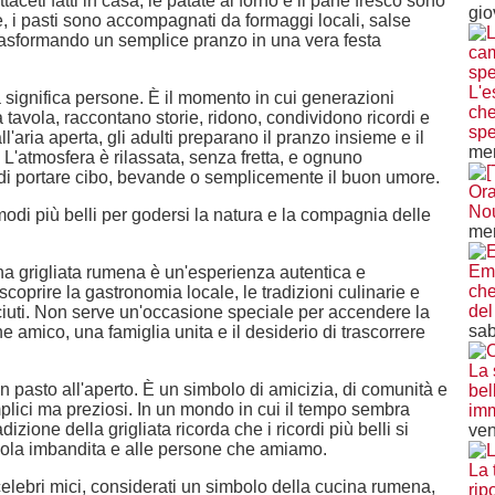
ttaceti fatti in casa, le patate al forno e il pane fresco sono
gio
, i pasti sono accompagnati da formaggi locali, salse
 trasformando un semplice pranzo in una vera festa
L'e
ia significa persone. È il momento in cui generazioni
che
a tavola, raccontano storie, ridono, condividono ricordi e
spe
l'aria aperta, gli adulti preparano il pranzo insieme e il
mer
L'atmosfera è rilassata, senza fretta, e ognuno
i di portare cibo, bevande o semplicemente il buon umore.
Ora
Nou
odi più belli per godersi la natura e la compagnia delle
mer
Emi
a una grigliata rumena è un'esperienza autentica e
che
coprire la gastronomia locale, le tradizioni culinarie e
del
sciuti. Non serve un'occasione speciale per accendere la
sab
he amico, una famiglia unita e il desiderio di trascorrere
La 
un pasto all'aperto. È un simbolo di amicizia, di comunità e
bel
plici ma preziosi. In un mondo in cui il tempo sembra
imm
zione della grigliata ricorda che i ricordi più belli si
ven
avola imbandita e alle persone che amiamo.
La 
 celebri mici, considerati un simbolo della cucina rumena,
rip