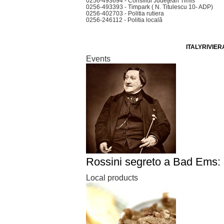
0256-493694 - Consiliul Judeţean Timis
0256-493393 - Timpark ( N. Titulescu 10- ADP)
0256-402703 - Politia rutiera
0256-246112 - Politia locală
ITALYRIVIER
Events
Rossini segreto a Bad Ems: 
Local products