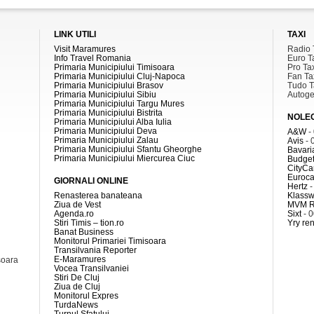
LINK UTILI
TAXI
Visit Maramures
Radio 
Info Travel Romania
Euro T
Primaria Municipiului Timisoara
Pro Ta
Primaria Municipiului Cluj-Napoca
Fan Ta
Primaria Municipiului Brasov
Tudo T
Primaria Municipiului Sibiu
Autoge
Primaria Municipiului Targu Mures
Primaria Municipiului Bistrita
NOLE
Primaria Municipiului Alba Iulia
Primaria Municipiului Deva
A&W
-
Primaria Municipiului Zalau
Avis
- 
Primaria Municipiului Sfantu Gheorghe
Bavari
Primaria Municipiului Miercurea Ciuc
Budget
CityCa
Euroca
GIORNALI ONLINE
Hertz
-
Renasterea banateana
Klass
Ziua de Vest
MVM R
Agenda.ro
Sixt
- 
Stiri Timis – tion.ro
Yry ren
Banat Business
Monitorul Primariei Timisoara
Transilvania Reporter
E-Maramures
soara
Vocea Transilvaniei
Stiri De Cluj
Ziua de Cluj
Monitorul Expres
TurdaNews