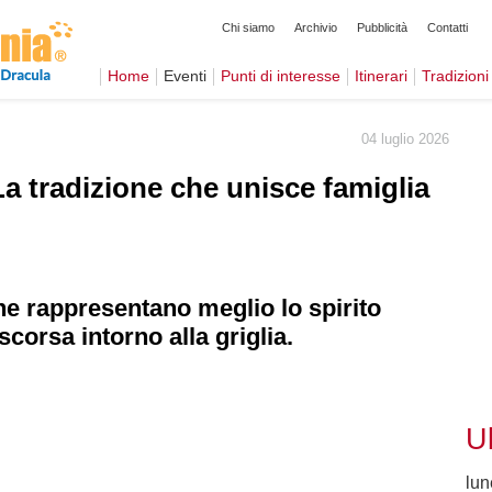
Chi siamo
Archivio
Pubblicità
Contatti
Home
Eventi
Punti di interesse
Itinerari
Tradizioni
04 luglio 2026
La tradizione che unisce famiglia
e rappresentano meglio lo spirito
corsa intorno alla griglia.
U
lun