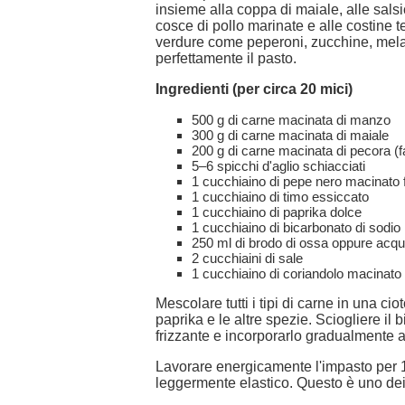
insieme alla coppa di maiale, alle salsic
cosce di pollo marinate e alle costine 
verdure come peperoni, zucchine, mel
perfettamente il pasto.
Ingredienti (per circa 20 mici)
500 g di carne macinata di manzo
300 g di carne macinata di maiale
200 g di carne macinata di pecora (f
5–6 spicchi d'aglio schiacciati
1 cucchiaino di pepe nero macinato 
1 cucchiaino di timo essiccato
1 cucchiaino di paprika dolce
1 cucchiaino di bicarbonato di sodio
250 ml di brodo di ossa oppure acqu
2 cucchiaini di sale
1 cucchiaino di coriandolo macinato (
Mescolare tutti i tipi di carne in una ciot
paprika e le altre spezie. Sciogliere i
frizzante e incorporarlo gradualmente 
Lavorare energicamente l'impasto per 
leggermente elastico. Questo è uno dei 