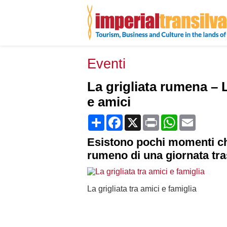
Eventi
La grigliata rumena – 
e amici
Share
Facebook
X
Print
WhatsApp
Email
Esistono pochi momenti ch
rumeno di una giornata tras
La grigliata tra amici e famiglia