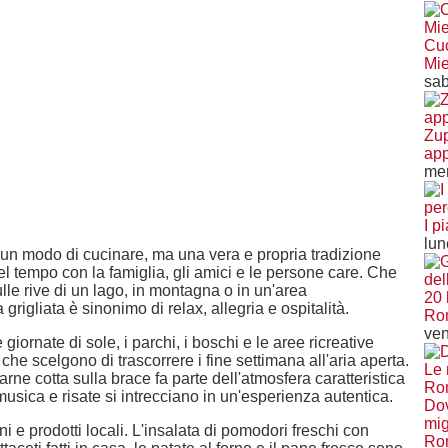
Cuc
Mie
sab
Zup
app
mer
I p
lun
to un modo di cucinare, ma una vera e propria tradizione
el tempo con la famiglia, gli amici e le persone care. Che
sulle rive di un lago, in montagna o in un'area
20 
 grigliata è sinonimo di relax, allegria e ospitalità.
Rom
ven
 giornate di sole, i parchi, i boschi e le aree ricreative
he scelgono di trascorrere i fine settimana all'aria aperta.
arne cotta sulla brace fa parte dell'atmosfera caratteristica
musica e risate si intrecciano in un'esperienza autentica.
Dov
mig
e prodotti locali. L'insalata di pomodori freschi con
Ro