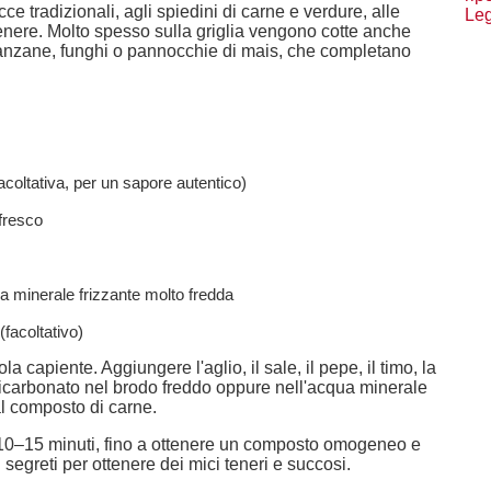
ce tradizionali, agli spiedini di carne e verdure, alle
Leg
tenere. Molto spesso sulla griglia vengono cotte anche
anzane, funghi o pannocchie di mais, che completano
acoltativa, per un sapore autentico)
fresco
a minerale frizzante molto fredda
facoltativo)
ola capiente. Aggiungere l'aglio, il sale, il pepe, il timo, la
l bicarbonato nel brodo freddo oppure nell'acqua minerale
al composto di carne.
10–15 minuti, fino a ottenere un composto omogeneo e
segreti per ottenere dei mici teneri e succosi.