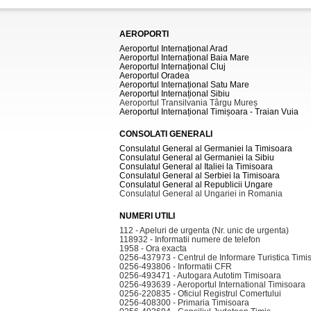
AEROPORTI
Aeroportul Internațional Arad
Aeroportul Internațional Baia Mare
Aeroportul Internațional Cluj
Aeroportul Oradea
Aeroportul Internațional Satu Mare
Aeroportul Internațional Sibiu
Aeroportul Transilvania Târgu Mureș
Aeroportul Internațional Timișoara - Traian Vuia
CONSOLATI GENERALI
Consulatul General al Germaniei la Timisoara
Consulatul General al Germaniei la Sibiu
Consulatul General al Italiei la Timisoara
Consulatul General al Serbiei la Timisoara
Consulatul General al Republicii Ungare
Consulatul General al Ungariei in Romania
NUMERI UTILI
112 - Apeluri de urgenta (Nr. unic de urgenta)
118932 - Informatii numere de telefon
1958 - Ora exacta
0256-437973 - Centrul de Informare Turistica Timi
0256-493806 - Informatii CFR
0256-493471 - Autogara Autotim Timisoara
0256-493639 - Aeroportul International Timisoara
0256-220835 - Oficiul Registrul Comertului
0256-408300 - Primaria Timisoara