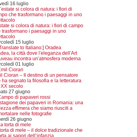
vedì 16 luglio
state si colora di natura: i fiori di campo
 trasformano i paesaggi in uno
ttacolo
coledì 15 luglio
dea, la città dove l'eleganza dell'Art
veau incontra un'atmosfera moderna
coledì 01 luglio
l Cioran – Il destino di un pensatore
 ha segnato la filosofia e la letteratura
 XX secolo
ato 27 giugno
stagione dei papaveri in Romania: una
lezza effimera che siamo riusciti a
ortalare nelle fotografie
erdì 26 giugno
torta di mele – il dolce tradizionale che
orta ai sapori dell’infanzia