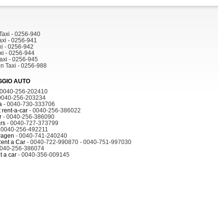
Taxi - 0256-940
axi - 0256-941
xi - 0256-942
xi - 0256-944
axi - 0256-945
n Taxi - 0256-988
GGIO AUTO
 0040-256-202410
0040-256-203234
a
- 0040-730-333706
 rent-a-car
- 0040-256-386022
r
- 0040-256-386090
rs
- 0040-727-373799
 0040-256-492211
wagen
- 0040-741-240240
ent a Car
- 0040-722-990870 - 0040-751-997030
0040-256-386074
t a car
- 0040-356-009145