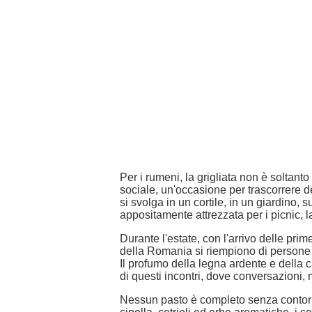
Per i rumeni, la grigliata non è soltan
sociale, un'occasione per trascorrere d
si svolga in un cortile, in un giardino, 
appositamente attrezzata per i picnic, la
Durante l'estate, con l'arrivo delle prime
della Romania si riempiono di persone c
Il profumo della legna ardente e della c
di questi incontri, dove conversazioni, 
Nessun pasto è completo senza contorni 