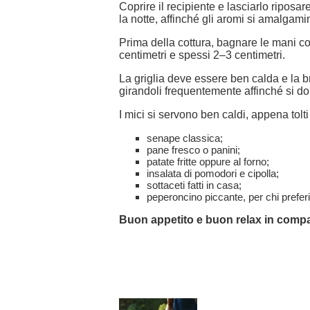
Coprire il recipiente e lasciarlo riposar
la notte, affinché gli aromi si amalgam
Prima della cottura, bagnare le mani co
centimetri e spessi 2–3 centimetri.
La griglia deve essere ben calda e la b
girandoli frequentemente affinché si do
I mici si servono ben caldi, appena tolt
senape classica;
pane fresco o panini;
patate fritte oppure al forno;
insalata di pomodori e cipolla;
sottaceti fatti in casa;
peperoncino piccante, per chi preferi
Buon appetito e buon relax in comp