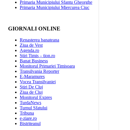
Primaria Municipiului Sfantu Gheorghe
Primaria Municipiului Miercurea Ciuc
GIORNALI ONLINE
Renasterea banateana
Ziua de Vest
Agenda.ro
Stiri Timis – tion.ro
Banat Business
Monitorul Primariei Timisoara
Transilvania Reporter
E-Maramures
Vocea Transilvaniei
Stiri De Cluj
Ziua de Cluj
Monitorul Expres
TurdaNews
Turnul Sfatului
Tribuna
e-ziare.ro
Bistriteanul