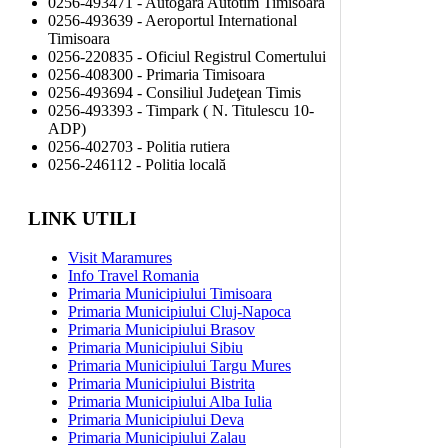
0256-493471 - Autogara Autotim Timisoara
0256-493639 - Aeroportul International
Timisoara
0256-220835 - Oficiul Registrul Comertului
0256-408300 - Primaria Timisoara
0256-493694 - Consiliul Judeţean Timis
0256-493393 - Timpark ( N. Titulescu 10-
ADP)
0256-402703 - Politia rutiera
0256-246112 - Politia locală
LINK UTILI
Visit Maramures
Info Travel Romania
Primaria Municipiului Timisoara
Primaria Municipiului Cluj-Napoca
Primaria Municipiului Brasov
Primaria Municipiului Sibiu
Primaria Municipiului Targu Mures
Primaria Municipiului Bistrita
Primaria Municipiului Alba Iulia
Primaria Municipiului Deva
Primaria Municipiului Zalau