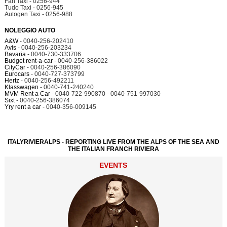
Fan Taxi - 0256-944
Tudo Taxi - 0256-945
Autogen Taxi - 0256-988
NOLEGGIO AUTO
A&W
- 0040-256-202410
Avis
- 0040-256-203234
Bavaria
- 0040-730-333706
Budget rent-a-car
- 0040-256-386022
CityCar
- 0040-256-386090
Eurocars
- 0040-727-373799
Hertz
- 0040-256-492211
Klasswagen
- 0040-741-240240
MVM Rent a Car
- 0040-722-990870 - 0040-751-997030
Sixt
- 0040-256-386074
Yry rent a car
- 0040-356-009145
ITALYRIVIERALPS - REPORTING LIVE FROM THE ALPS OF THE SEA AND
THE ITALIAN FRANCH RIVIERA
EVENTS