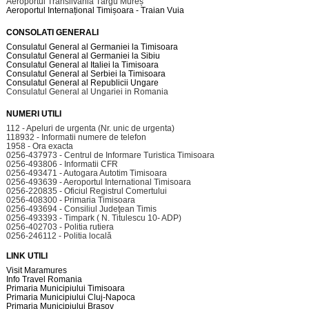
Aeroportul Transilvania Târgu Mureș
Aeroportul Internațional Timișoara - Traian Vuia
CONSOLATI GENERALI
Consulatul General al Germaniei la Timisoara
Consulatul General al Germaniei la Sibiu
Consulatul General al Italiei la Timisoara
Consulatul General al Serbiei la Timisoara
Consulatul General al Republicii Ungare
Consulatul General al Ungariei in Romania
NUMERI UTILI
112 - Apeluri de urgenta (Nr. unic de urgenta)
118932 - Informatii numere de telefon
1958 - Ora exacta
0256-437973 - Centrul de Informare Turistica Timisoara
0256-493806 - Informatii CFR
0256-493471 - Autogara Autotim Timisoara
0256-493639 - Aeroportul International Timisoara
0256-220835 - Oficiul Registrul Comertului
0256-408300 - Primaria Timisoara
0256-493694 - Consiliul Judeţean Timis
0256-493393 - Timpark ( N. Titulescu 10- ADP)
0256-402703 - Politia rutiera
0256-246112 - Politia locală
LINK UTILI
Visit Maramures
Info Travel Romania
Primaria Municipiului Timisoara
Primaria Municipiului Cluj-Napoca
Primaria Municipiului Brasov