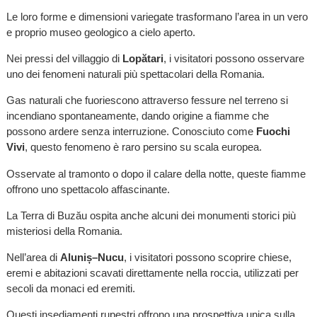
Le loro forme e dimensioni variegate trasformano l’area in un vero
e proprio museo geologico a cielo aperto.
Nei pressi del villaggio di
Lopătari
, i visitatori possono osservare
uno dei fenomeni naturali più spettacolari della Romania.
Gas naturali che fuoriescono attraverso fessure nel terreno si
incendiano spontaneamente, dando origine a fiamme che
possono ardere senza interruzione. Conosciuto come
Fuochi
Vivi
, questo fenomeno è raro persino su scala europea.
Osservate al tramonto o dopo il calare della notte, queste fiamme
offrono uno spettacolo affascinante.
La Terra di Buzău ospita anche alcuni dei monumenti storici più
misteriosi della Romania.
Nell’area di
Aluniș–Nucu
, i visitatori possono scoprire chiese,
eremi e abitazioni scavati direttamente nella roccia, utilizzati per
secoli da monaci ed eremiti.
Questi insediamenti rupestri offrono una prospettiva unica sulla