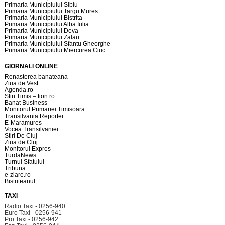
Primaria Municipiului Sibiu
Primaria Municipiului Targu Mures
Primaria Municipiului Bistrita
Primaria Municipiului Alba Iulia
Primaria Municipiului Deva
Primaria Municipiului Zalau
Primaria Municipiului Sfantu Gheorghe
Primaria Municipiului Miercurea Ciuc
GIORNALI ONLINE
Renasterea banateana
Ziua de Vest
Agenda.ro
Stiri Timis – tion.ro
Banat Business
Monitorul Primariei Timisoara
Transilvania Reporter
E-Maramures
Vocea Transilvaniei
Stiri De Cluj
Ziua de Cluj
Monitorul Expres
TurdaNews
Turnul Sfatului
Tribuna
e-ziare.ro
Bistriteanul
TAXI
Radio Taxi - 0256-940
Euro Taxi - 0256-941
Pro Taxi - 0256-942