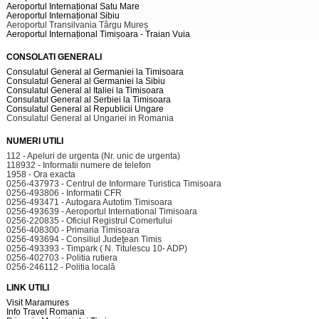
Aeroportul Internațional Satu Mare
Aeroportul Internațional Sibiu
Aeroportul Transilvania Târgu Mureș
Aeroportul Internațional Timișoara - Traian Vuia
CONSOLATI GENERALI
Consulatul General al Germaniei la Timisoara
Consulatul General al Germaniei la Sibiu
Consulatul General al Italiei la Timisoara
Consulatul General al Serbiei la Timisoara
Consulatul General al Republicii Ungare
Consulatul General al Ungariei in Romania
NUMERI UTILI
112 - Apeluri de urgenta (Nr. unic de urgenta)
118932 - Informatii numere de telefon
1958 - Ora exacta
0256-437973 - Centrul de Informare Turistica Timisoara
0256-493806 - Informatii CFR
0256-493471 - Autogara Autotim Timisoara
0256-493639 - Aeroportul International Timisoara
0256-220835 - Oficiul Registrul Comertului
0256-408300 - Primaria Timisoara
0256-493694 - Consiliul Judeţean Timis
0256-493393 - Timpark ( N. Titulescu 10- ADP)
0256-402703 - Politia rutiera
0256-246112 - Politia locală
LINK UTILI
Visit Maramures
Info Travel Romania