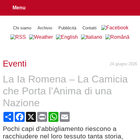
Menu
Chi siamo
Archivio
Pubblicità
Contatti
Eventi
24 giugno 2026
La Ia Romena – La Camicia
che Porta l’Anima di una
Nazione
Share
Facebook
X
Print
WhatsApp
Email
Pochi capi d’abbigliamento riescono a
racchiudere nel loro tessuto tanta storia,