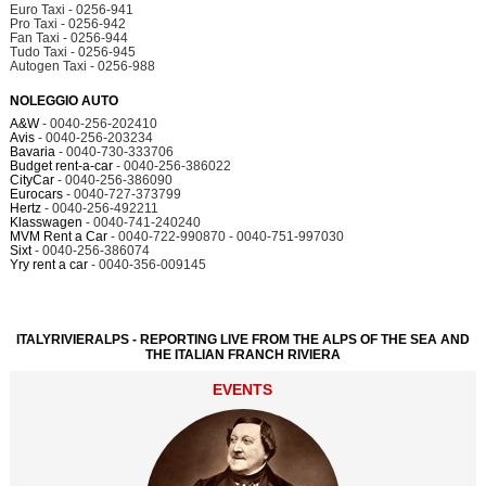
Euro Taxi - 0256-941
Pro Taxi - 0256-942
Fan Taxi - 0256-944
Tudo Taxi - 0256-945
Autogen Taxi - 0256-988
NOLEGGIO AUTO
A&W
- 0040-256-202410
Avis
- 0040-256-203234
Bavaria
- 0040-730-333706
Budget rent-a-car
- 0040-256-386022
CityCar
- 0040-256-386090
Eurocars
- 0040-727-373799
Hertz
- 0040-256-492211
Klasswagen
- 0040-741-240240
MVM Rent a Car
- 0040-722-990870 - 0040-751-997030
Sixt
- 0040-256-386074
Yry rent a car
- 0040-356-009145
ITALYRIVIERALPS - REPORTING LIVE FROM THE ALPS OF THE SEA AND
THE ITALIAN FRANCH RIVIERA
EVENTS