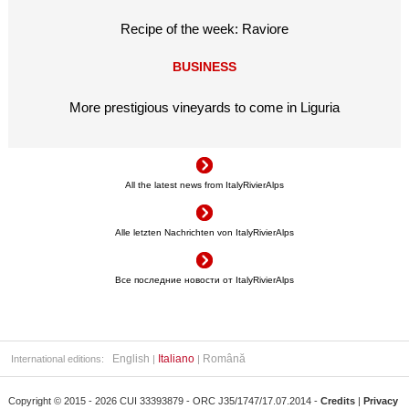
Recipe of the week: Raviore
BUSINESS
More prestigious vineyards to come in Liguria
All the latest news from ItalyRivierAlps
Alle letzten Nachrichten von ItalyRivierAlps
Все последние новости от ItalyRivierAlps
English
Italiano
Română
International editions:
|
|
Copyright © 2015 - 2026 CUI 33393879 - ORC J35/1747/17.07.2014 -
Credits
|
Privacy