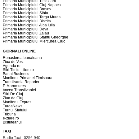
Primaria Municipiului Timisoara
Primaria Municipiului Cluj-Napoca
Primaria Municipiului Brasov
Primaria Municipiului Sibiu
Primaria Municipiului Targu Mures
Primaria Municipiului Bistrita
Primaria Municipiului Alba Iulia
Primaria Municipiului Deva
Primaria Municipiului Zalau
Primaria Municipiului Sfantu Gheorghe
Primaria Municipiului Miercurea Ciuc
GIORNALI ONLINE
Renasterea banateana
Ziua de Vest
Agenda.ro
Stiri Timis – tion.ro
Banat Business
Monitorul Primariei Timisoara
Transilvania Reporter
E-Maramures
Vocea Transilvaniei
Stiri De Cluj
Ziua de Cluj
Monitorul Expres
TurdaNews
Turnul Sfatului
Tribuna
e-ziare.ro
Bistriteanul
TAXI
Radio Taxi - 0256-940