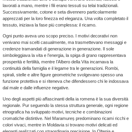
lavorati a mano, mentre i fili erano tessuti su telai tradizionali.
Successivamente, cotone e seta divennero particolarmente
apprezzati per la loro finezza ed eleganza. Una volta completato il
tessuto, iniziava la fase più complessa: il ricamo.
Ogni punto aveva uno scopo preciso. I motivi decorativi non
venivano mai scelti casualmente, ma trasmettevano messaggi e
credenze tramandati di generazione in generazione. Il sole
simboleggiava la vita e l’energia, la spiga di grano rappresentava
prosperità e fertilità, mentre l’Albero della Vita incarnava la
continuità della famiglia e il legame tra le generazioni. Rombi,
spirali, stelle e altre figure geometriche svolgevano spesso una
funzione protettiva e si riteneva che difendessero chi le indossava
dal male e dalle influenze negative.
Uno degli aspetti più affascinanti della ia romena è la sua diversità
regionale. Pur seguendo la stessa struttura generale, ogni regione
etnografica ha sviluppato motivi, tecniche e combinazioni
cromatiche distintive. Nel Maramureș predominano ricami ricchi e
colori vivaci, mentre in Moldavia si trovano motivi delicati ed
eleganti realizzati con straordinaria precisione. In Oltenia e