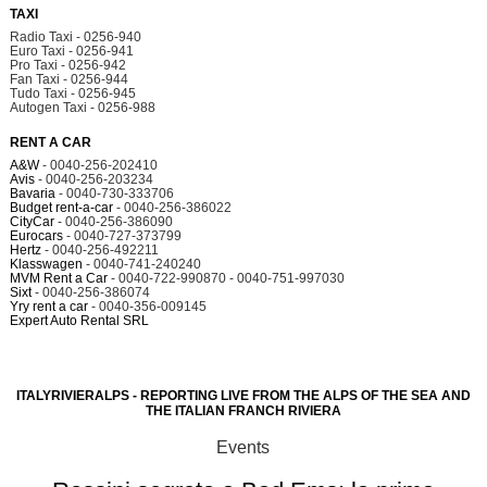
TAXI
Radio Taxi - 0256-940
Euro Taxi - 0256-941
Pro Taxi - 0256-942
Fan Taxi - 0256-944
Tudo Taxi - 0256-945
Autogen Taxi - 0256-988
RENT A CAR
A&W
- 0040-256-202410
Avis
- 0040-256-203234
Bavaria
- 0040-730-333706
Budget rent-a-car
- 0040-256-386022
CityCar
- 0040-256-386090
Eurocars
- 0040-727-373799
Hertz
- 0040-256-492211
Klasswagen
- 0040-741-240240
MVM Rent a Car
- 0040-722-990870 - 0040-751-997030
Sixt
- 0040-256-386074
Yry rent a car
- 0040-356-009145
Expert Auto Rental SRL
ITALYRIVIERALPS - REPORTING LIVE FROM THE ALPS OF THE SEA AND
THE ITALIAN FRANCH RIVIERA
Events