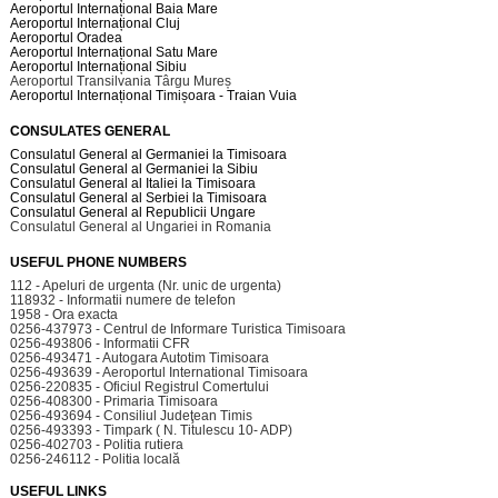
Aeroportul Internațional Baia Mare
Aeroportul Internațional Cluj
Aeroportul Oradea
Aeroportul Internațional Satu Mare
Aeroportul Internațional Sibiu
Aeroportul Transilvania Târgu Mureș
Aeroportul Internațional Timișoara - Traian Vuia
CONSULATES GENERAL
Consulatul General al Germaniei la Timisoara
Consulatul General al Germaniei la Sibiu
Consulatul General al Italiei la Timisoara
Consulatul General al Serbiei la Timisoara
Consulatul General al Republicii Ungare
Consulatul General al Ungariei in Romania
USEFUL PHONE NUMBERS
112 - Apeluri de urgenta (Nr. unic de urgenta)
118932 - Informatii numere de telefon
1958 - Ora exacta
0256-437973 - Centrul de Informare Turistica Timisoara
0256-493806 - Informatii CFR
0256-493471 - Autogara Autotim Timisoara
0256-493639 - Aeroportul International Timisoara
0256-220835 - Oficiul Registrul Comertului
0256-408300 - Primaria Timisoara
0256-493694 - Consiliul Judeţean Timis
0256-493393 - Timpark ( N. Titulescu 10- ADP)
0256-402703 - Politia rutiera
0256-246112 - Politia locală
USEFUL LINKS