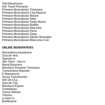
Visit Maramures
Info Travel Romania
Primaria Municipiului Timisoara
Primaria Municipiului Cluj-Napoca
Primaria Municipiului Brasov
Primaria Municipiului Sibiu
Primaria Municipiului Targu Mures
Primaria Municipiului Bistrita
Primaria Municipiului Alba Iulia
Primaria Municipiului Deva
Primaria Municipiului Zalau
Primaria Municipiului Sfantu Gheorghe
Primaria Municipiului Miercurea Ciuc
ONLINE NEWSPAPERS
Renasterea banateana
Ziua de Vest
Agenda.ro
Stiri Timis – tion.ro
Banat Business
Monitorul Primariei Timisoara
Transilvania Reporter
E-Maramures
Vocea Transilvaniei
Stiri De Cluj
Ziua de Cluj
Monitorul Expres
TurdaNews
Turnul Sfatului
Tribuna
e-ziare.ro
Bistriteanul