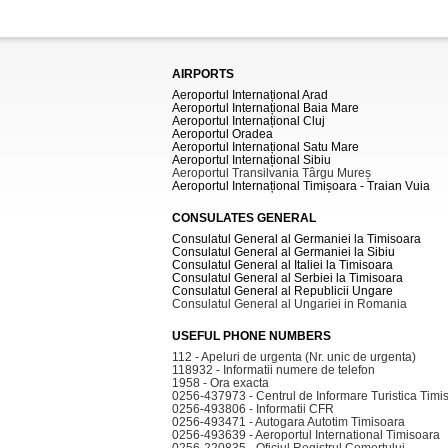
AIRPORTS
Aeroportul Internațional Arad
Aeroportul Internațional Baia Mare
Aeroportul Internațional Cluj
Aeroportul Oradea
Aeroportul Internațional Satu Mare
Aeroportul Internațional Sibiu
Aeroportul Transilvania Târgu Mureș
Aeroportul Internațional Timișoara - Traian Vuia
CONSULATES GENERAL
Consulatul General al Germaniei la Timisoara
Consulatul General al Germaniei la Sibiu
Consulatul General al Italiei la Timisoara
Consulatul General al Serbiei la Timisoara
Consulatul General al Republicii Ungare
Consulatul General al Ungariei in Romania
USEFUL PHONE NUMBERS
112 - Apeluri de urgenta (Nr. unic de urgenta)
118932 - Informatii numere de telefon
1958 - Ora exacta
0256-437973 - Centrul de Informare Turistica Timi
0256-493806 - Informatii CFR
0256-493471 - Autogara Autotim Timisoara
0256-493639 - Aeroportul International Timisoara