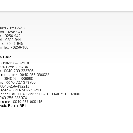
Taxi - 0256-940
axi - 0256-941
xi - 0256-942
xi - 0256-944
axi - 0256-945
n Taxi - 0256-988
A CAR
 0040-256-202410
0040-256-203234
a
- 0040-730-333706
 rent-a-car
- 0040-256-386022
r
- 0040-256-386090
rs
- 0040-727-373799
 0040-256-492211
wagen
- 0040-741-240240
ent a Car
- 0040-722-990870 - 0040-751-997030
0040-256-386074
t a car
- 0040-356-009145
 Auto Rental SRL