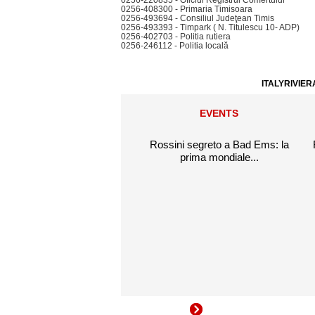
0256-220835 - Oficiul Registrul Comertului
0256-408300 - Primaria Timisoara
0256-493694 - Consiliul Judeţean Timis
0256-493393 - Timpark ( N. Titulescu 10- ADP)
0256-402703 - Politia rutiera
0256-246112 - Politia locală
ITALYRIVIER
EVENTS
Rossini segreto a Bad Ems: la
prima mondiale...