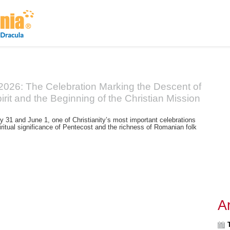
About us
Archive
Advertising
Contacts
Home
Events
Places of interest
Itineraries
Trad
2026: The Celebration Marking the Descent of
irit and the Beginning of the Christian Mission
31 and June 1, one of Christianity’s most important celebrations
piritual significance of Pentecost and the richness of Romanian folk
A