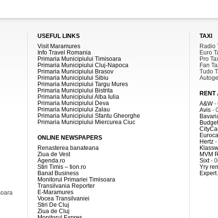
USEFUL LINKS
TAXI
Visit Maramures
Radio 
Info Travel Romania
Euro T
Primaria Municipiului Timisoara
Pro Ta
Primaria Municipiului Cluj-Napoca
Fan Ta
Primaria Municipiului Brasov
Tudo T
Primaria Municipiului Sibiu
Autoge
Primaria Municipiului Targu Mures
Primaria Municipiului Bistrita
RENT 
Primaria Municipiului Alba Iulia
Primaria Municipiului Deva
A&W
-
Primaria Municipiului Zalau
Avis
- 
Primaria Municipiului Sfantu Gheorghe
Bavari
Primaria Municipiului Miercurea Ciuc
Budget
CityCa
Euroca
ONLINE NEWSPAPERS
Hertz
-
Renasterea banateana
Klass
Ziua de Vest
MVM R
Agenda.ro
Sixt
- 
Stiri Timis – tion.ro
Yry ren
Banat Business
Expert
Monitorul Primariei Timisoara
Transilvania Reporter
E-Maramures
soara
Vocea Transilvaniei
Stiri De Cluj
Ziua de Cluj
Monitorul Expres